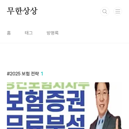
본문 바로가기
무한상상
홈
태그
방명록
2025 보험 전략
1