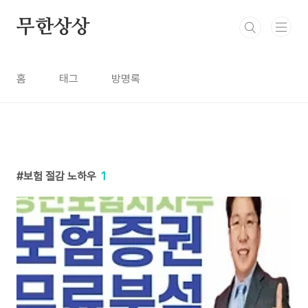
본문 바로가기
무한상상
홈
태그
방명록
보험 절감 노하우
1