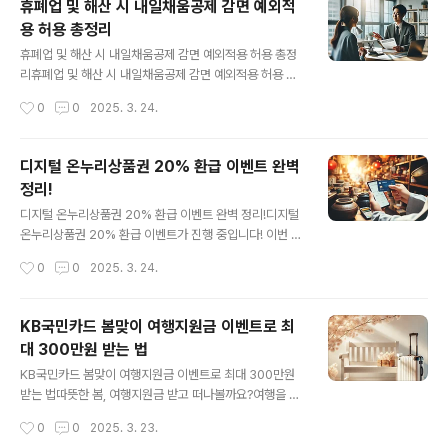
휴폐업 및 해산 시 내일채움공제 감면 예외적
소개하고 협업을 논의하는 장이 될 예정이에요.이번 행사
용 허용 총정리
에서는 비즈니스 파트너링, 전시, 컨퍼런스, 인베스트 페어
글 내용
가 운영되는데 특히 글로벌 기업과의 1:1 미팅이 가능한 비
휴폐업 및 해산 시 내일채움공제 감면 예외적용 허용 총정
즈니스 파트너링은 새로운 기술 협업 기회를 만들어낼 수
리휴폐업 및 해산 시 내일채움공제 감면 예외적용 허용 여
있어요.이번 전시에서는 피부 마이크로바이옴, 재생의료,
부는 중소기업과 근로자들에게 매우 중요한 이슈입니다.
작성시간
0
0
2025. 3. 24.
유전자치료제, 기능성 스킨케..
내일채움공제는 중소기업 근로자의 장기 재직과 자산 형성
을 위해 도입된 제도이지만, 회사가 휴폐업 또는 해산하는
경우 감면 혜택 적용에 논란이 있었습니다.내일채움공제란
디지털 온누리상품권 20% 환급 이벤트 완벽
무엇인가?내일채움공제는 중소기업과 중견기업의 근로자
정리!
가 장기적으로 재직할 수 있도록 지원하는 정부 주도의 복
글 내용
지정책입니다. 일정 기간 이상 납입하면 만기 시 기업기여
디지털 온누리상품권 20% 환급 이벤트 완벽 정리!디지털
금에 대해 소득세 감면 혜택을 받을 수 있습니다.휴폐업 및
온누리상품권 20% 환급 이벤트가 진행 중입니다! 이번 기
해산 시 감면 적용 여부일반적으로 기업이 정상 운영 중 공
회를 활용하면 전통시장에서 더욱 경제적으로 쇼핑할 수
작성시간
0
0
2025. 3. 24.
제기간을 완료하면 근로자는 소득세 감면 혜택을 받게 됩
있는데요. 본 포스팅에서 이벤트 참여 방법부터 환급 조건,
니다. 그러나 기업이 갑자기 휴업하거나 폐업, 해산..
사용처 정보까지 꼼꼼히 알려드릴 테니 끝까지 읽어주세
요.디지털 온누리상품권 20% 환급이란?이번 디지털 온누
KB국민카드 봄맞이 여행지원금 이벤트로 최
리상품권 20% 환급 행사는 전통시장 소비 활성화를 위해
대 300만원 받는 법
진행되는 이벤트입니다. 상품권을 구입하여 전통시장 및
글 내용
가맹점에서 사용하면 결제금액의 20%를 다시 돌려받는
KB국민카드 봄맞이 여행지원금 이벤트로 최대 300만원
방식입니다.디지털 온누리상품권 20% 환급 참여방법'온
받는 법따뜻한 봄, 여행지원금 받고 떠나볼까요?여행을 좋
누리상품권' 앱 설치: 구글 플레이스토어나 앱스토어에서
아하는 분들이라면, 봄은 참 설레는 계절이죠. 그런데 여행
작성시간
0
0
2025. 3. 23.
앱을 다운로드한 후 가입합니다.계좌 및 카드 등록: 본인명
경비 때문에 고민하셨다면, 이번에 KB국민카드에서 준비