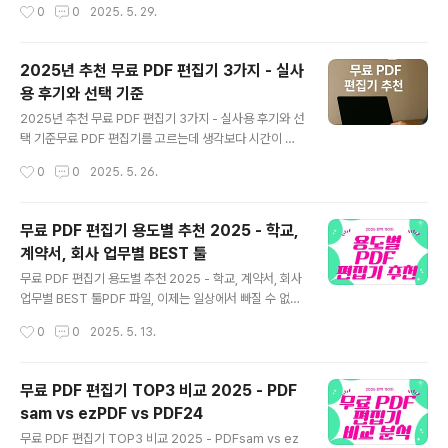
작성시간
0
0
2025. 5. 29.
앱을 통해 발급받을 수 있으며, 실물 없이도 투표가 가능합
국 발진까지 나타났죠. 이번 글에서는 제 실제 경험담을 바
니다.왜 사전투표에서 모바일 신분..
탕으로 효과적이었던 2025 대상포진 관리법을 소개해드
리겠습니다.대상포진 관리법 #1 - 초기 대응이 중요!대상
2025년 추천 무료 PDF 편집기 3가지 - 실사
포진 관리법에서 가장 중요한 것은 초기 대응입니다. 통증
용 후기와 선택 기준
을 느끼자마자 바로 병원에 갔던 것이 정말 다행이었어요.
글 내용
빠른 항바이러스제 투약으로 증상이 심각해지기 전에 회복
2025년 추천 무료 PDF 편집기 3가지 - 실사용 후기와 선
이 가능했습니다.대상포진 관리법 #2 - 충분한 휴식피로
택 기준무료 PDF 편집기를 고르는데 생각보다 시간이 오
와 스트레스는 대상포진을 악화시키기 때문에, 충분한 휴
래 걸렸던 적 있으신가요? 저도 처음엔 그냥 '무료니까 아
작성시간
0
0
2025. 5. 26.
식은 필수였습니다. 저는 매일 규칙적으로 최소 8시간 이
무거나 쓰면 되겠지' 했는데, 막상 써보니 무료 PDF 편집
상의 수면을 유지하며 빠르게 컨디션을 회복할 ..
기들마다 성격이 너무 다르더라고요. 그래서 오늘은 제가
직접 사용해 본 3가지 편집기, PDFsam, ezPDF Editor,
무료 PDF 편집기 용도별 추천 2025 - 학교,
PDF24의 실사용 후기를 솔직하게 담아봤어요.PDFsam
계약서, 회사 업무별 BEST 툴
- 오프라인에서도 안전하게 쓸 수 있는 무료 PDF 편집기
글 내용
한 번은 출장 중 PDF 병합이 급하게 필요했는데, 인터넷이
무료 PDF 편집기 용도별 추천 2025 - 학교, 계약서, 회사
안 되는 상황이었어요. 그때 유일하게 저를 도와준 게 PDF
업무별 BEST 툴PDF 파일, 이제는 일상에서 빠질 수 없죠.
sam이었습니다. 설치형이라 오프라인에서도 잘 작동하
그런데 무료 PDF 편집기도 용도에 따라 잘 골라야 진짜 효
작성시간
0
0
2025. 5. 13.
고, 병합이나 분할이 간단해서 "딱 이런 툴이 필요했는데!"
율을 느낄 수 있어요. 오늘은 리포트 작성, 계약서 서명, 사
하..
무용 문서 등 상황별로 최고의 무료 PDF 편집기를 추천해
드립니다.학생 & 리포트 작성용 - PDF24간단한 병합, 페
무료 PDF 편집기 TOP3 비교 2025 - PDF
이지 삭제, OCR까지 웹에서 바로 되는 PDF24는 학생에
sam vs ezPDF vs PDF24
게 최적. 가입 없이도 사용 가능하고, 설치 없이 웹에서 즉
글 내용
시 사용 가능해서 과제에 강력 추천!계약서 작성 및 전자서
무료 PDF 편집기 TOP3 비교 2025 - PDFsam vs ez