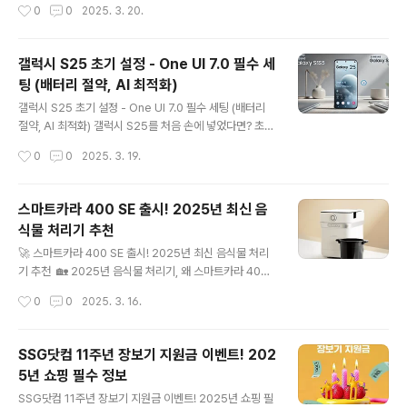
작성시간
0
0
2025. 3. 20.
요.편의점 꿀템 도시락? 주말 봄나들이엔 이 조합!삼각김밥
일정 및 가격4. 기대감과 전망5. 해결해야 할 과제6. 자주
+ 샐러드 + 과..
묻는 질문크래프톤 인조이란?크래프톤 인조이는 배틀그라
운드로 유명한 크래프톤에서 개발한 인생 시뮬레이션 게임
갤럭시 S25 초기 설정 - One UI 7.0 필수 세
입니다.기존 심즈 시리즈와 유사한 플레이 스타일을 제공
팅 (배터리 절약, AI 최적화)
하지만, AI 기반 감정 시스템과 사용자 창작 기능을 강화하
글 내용
여 차별성을 두고 있습니다.심즈와의 차이점크래프톤 인조
갤럭시 S25 초기 설정 - One UI 7.0 필수 세팅 (배터리
이는 단순한 심즈의 대체작이 아닙니다. 주요 차별점은 다
절약, AI 최적화) 갤럭시 S25를 처음 손에 넣었다면? 초기
음과 같습니다.AI 기반 캐릭터: NPC가 감정을 분석하고
설정을 제대로 해줘야 합니다! 💡One UI 7.0으로 업데이
작성시간
0
0
2025. 3. 19.
스스로 성장하는 시스템 도입.유저 창작 시스템: 직접 만든
트되면서 많은 기능들이 변경되었는데요, 여기서 꼭 체크
아이템과 건물을 자유롭게 ..
해야 할 설정을 소개해 드릴게요.1. 데이터 절약 & 네트워
크 설정 (스마트한 인터넷 사용!)"설정 → 연결 → 데이터
스마트카라 400 SE 출시! 2025년 최신 음
사용"에서 앱별 네트워크 설정을 조정하세요.데이터 절약:
식물 처리기 추천
유튜브, 넷플릭스를 와이파이 전용으로 설정끊김 방지: 모
글 내용
바일 데이터 우선 사용2. 갤럭시 AI 설정 (AI 기능 100%
🚀 스마트카라 400 SE 출시! 2025년 최신 음식물 처리
활용!)설정에서 "갤럭시 AI"를 활성화하고 "기기 내 데이터
기 추천 🏡 2025년 음식물 처리기, 왜 스마트카라 400
처리"는 OFF!AI 기능을 최대한 활용하려면 인터넷 데이터
SE가 답일까?음식물 쓰레기 문제, 다들 공감하시죠? 여름
작성시간
0
0
2025. 3. 16.
가 필요하기 때문이죠. 3. 배터리 절약 &..
이면 냄새, 벌레, 처리 불편함...😵‍💫 스마트카라 400 SE가
이런 고민을 해결해 줄 **2025년 최신 음식물 처리기**
로 출시되었습니다!🌟 스마트카라 400 SE, 2025년 업그
SSG닷컴 11주년 장보기 지원금 이벤트! 202
레이드된 기능1️⃣ 냄새 걱정? 이제 안녕! 강력한 탈취 시스
5년 쇼핑 필수 정보
템신형 탈취 필터로 **냄새를 99.9% 제거**! 주방이 항
글 내용
상 쾌적하게 유지됩니다. 기존 모델보다 성능이 향상된 점
SSG닷컴 11주년 장보기 지원금 이벤트! 2025년 쇼핑 필