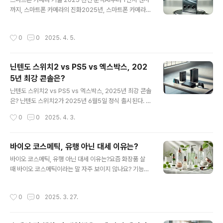
께 가장 반응이 좋은 선물 중 하나가 바로 건강기기입니다.
까지, 스마트폰 카메라의 진화2025년, 스마트폰 카메라는
자동 혈압계, 손목형 체온계, 발마사지기처럼 매일 사용할
단순한 '폰카' 수준을 넘어 거의 전문가급 기기라고 해도 과
수 있는 제품이 특히 인기가 많아요. 저희 어머니는 하루 1
언이 아닙니다. 스마트폰 카메라 기술은 현재 어떤 트렌드
0분씩 사용하는 발마사지기를 받고 너무 만족하셨어요. 가
작성시간
0
0
2025. 4. 5.
를 따르고 있으며 어떤 브랜드가 선두를 달리고 있는지, 실
격대도 다양해서 예산에 맞게 고를 수 있어요.2. 홈카페용
제 사용에 있어서 어떤 차이를 보이는지까지 자세히 알아
커피머신 - 아침 시간을 여..
보겠습니다. 갤럭시 S25 울트라: 야간을 장악한 1인치 센
닌텐도 스위치2 vs PS5 vs 엑스박스, 202
서삼성은 이번 갤럭시 S25 울트라 모델에 1인치 센서를
5년 최강 콘솔은?
탑재했습니다. 이로 인해 야간 사진의 퀄리티는 DSLR 카
글 내용
메라에 필적할 정도로 향상되었으며, 노이즈 제거와 세부
닌텐도 스위치2 vs PS5 vs 엑스박스, 2025년 최강 콘솔
묘사도 상당히 뛰어난 결과를 보여줍니다.아이폰 16 프로:
은? 닌텐도 스위치2가 2025년 6월5일 정식 출시된다. 새
AI로 제어되는 프로그래머블 렌즈애플은 아이폰 16 프로
로운 기능과 개선된 스펙으로 무장한 이번 모델은 PS5, 엑
작성시간
0
0
2025. 4. 3.
에 프로그래머블 렌즈 기술..
스박스와 함께 콘솔 삼국지의 주인공이 될 전망이다.닌텐
도 스위치2는 전작보다 커진 7.9인치 디스플레이, 1080p
120Hz 휴대 모드 지원, 4K 도킹 기능, 그리고 새로운 게
바이오 코스메틱, 유행 아닌 대세 이유는?
임챗 기능이 탑재되었다. 가족 단위, 캐주얼 게이머에게 딱
글 내용
바이오 코스메틱, 유행 아닌 대세 이유는?요즘 화장품 살
맞는 접근성과 활용성을 자랑한다.PS5, 여전히 콘솔 성능
때 바이오 코스메틱이라는 말 자주 보이지 않나요? 기능성
최강자?소니의 PS5는 듀얼센스 트리거 기술과 강력한 G
과 자연성분을 동시에 강조하는 이 화장품은 2025년 뷰티
PU 성능으로 여전히 콘솔계의 최강 스펙을 자랑한다. 특히
트렌드를 이끌 핵심 키워드로 떠오르고 있어요.다가오는 5
고품질 그래픽과 싱글 플레이 중심의 몰입형 게임에 최적
작성시간
0
0
2025. 3. 27.
월, 서울 코엑스에서는 국내 최대 바이오헬스 행사인 BIO
화되어 있다.엑스박스, 게임패스로 시장 판도 바꾸다마이
KOREA 2025가 열려요. 올해로 20회를 맞이하며, 전 세
크로소프트..
계 바이오 기업과 뷰티 브랜드들이 참여해 바이오 기술을