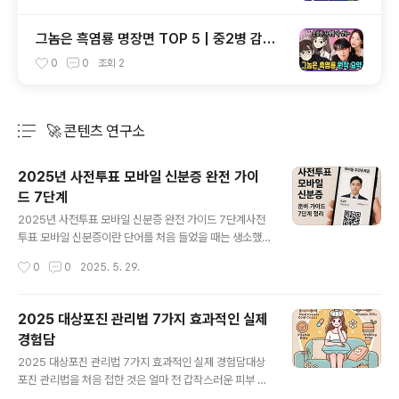
그놈은 흑염룡 명장면 TOP 5 | 중2병 감성
폭발!
0
0
조회
2
🚀 콘텐츠 연구소
분류 전체보기
주요 글 목록
2025년 사전투표 모바일 신분증 완전 가이
드 7단계
글 내용
2025년 사전투표 모바일 신분증 완전 가이드 7단계사전
투표 모바일 신분증이란 단어를 처음 들었을 때는 생소했
지만, 지금은 이 기술 덕분에 삶이 꽤 편해졌다는 걸 실감합
작성시간
0
0
2025. 5. 29.
니다. 작년 지방선거 때, 주민등록증을 집에 두고 나왔다가
한참을 집에 다시 갔다 온 경험이 있었죠. 그래서 이번엔 모
바일 신분증을 미리 준비했습니다. 그 경험을 바탕으로 누
2025 대상포진 관리법 7가지 효과적인 실제
구나 쉽게 따라할 수 있는 7단계 가이드를 정리해봤습니
경험담
다.사전투표 모바일 신분증이란?모바일 신분증은 스마트
글 내용
폰에서 사용할 수 있는 디지털 형태의 신분증입니다. 202
2025 대상포진 관리법 7가지 효과적인 실제 경험담대상
5년부터 사전투표 시 모바일 주민등록증 또는 모바일 운전
포진 관리법을 처음 접한 것은 얼마 전 갑작스러운 피부 통
면허증을 사용할 수 있습니다. 이는 정부24 앱 또는 PASS
증 때문이었습니다. 피부가 찌르는 듯한 느낌이 들더니 결