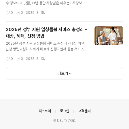
이 특징입니다.2️⃣ 30% 더 빠른 건조 & 강력한 분쇄 시스
수 정보SSG닷컴, 11년 동안 사랑받은 이유는? 🎉장보기
템음식물 쓰레기 처리 시간이 단축되었습니다! **전력 소
가 이렇게 편할 수 있을까? 🛒 SSG닷컴을 이용한 지 벌써
작성시간
0
0
2025. 3. 15.
비량은 줄고, 처리 속도는 증가**하여 ..
몇 년이 됐는데, 매번 이벤트마다 할인이 짱짱해서 장바구
니 담다가 **심장이 두근두근**💕2025년에는 더 커진
혜택이 쏟아집니다! 이번 11주년을 맞이해서 **장보기 지
2025년 정부 지원 일상돌봄 서비스 총정리 –
원금 이벤트**를 진행하는데요, 솔직히 이거 안 챙기면 손
대상, 혜택, 신청 방법
해예요. 🎯 장보기 지원금 이벤트, 어떻게 참여할까?이벤
글 내용
트 내용이 너무 좋아서 요약해드릴게요!📌 이벤트 기간: 2
2025년 정부 지원 일상돌봄 서비스 총정리 – 대상, 혜택,
025년 3월 15일 ~ 3월 31일💰 최대 11,000원 할인 쿠
신청 방법고령화 사회가 빠르게 진행되면서 돌봄 서비스의
폰 지급!🛍 특정 상품 구매 시 추가 적립 가능🔥 11주년 기
중요성이 더욱 강조되고 있습니다. 정부 지원 일상돌봄 서
작성시간
0
0
2025. 3. 13.
념 한정 특가 상품 할인!💳 SSG페이 & 카드 혜..
비스는 도움이 필요한 분들에게 생활 보조, 건강 관리, 정서
적 지원 등을 제공하는 필수적인 복지 제도입니다. 이번 글
에서는 2025년 최신 정보를 반영하여 일상돌봄 서비스의
더보기
대상, 혜택, 신청 방법을 자세히 살펴보겠습니다.🔹 정부
지원 일상돌봄 서비스란?일상돌봄 서비스는 거동이 불편
하거나 생활이 어려운 분들에게 가사 지원, 방문 요양, 의료
서비스, 정서적 지원을 제공하는 복지 프로그램입니다.🔹
2025년 정부 지원 대상은?✔ 노인 돌봄 서비스 – 65세
이상 독거노인, 기초생활수급자✔ 장애인 돌봄 서비스 – 중
의안내
티스토리
로그인
고객센터
증 장애인 및 활동..
© Daum Corp.