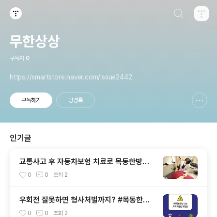
검색하기
티스토리
무한상상
구독자
0
https://smartstore.naver.com/issue2442
구독하기
방명록
신고하기 레이어
열기
인기글
교통사고 후 자동차보험 치료로 목동한방병
원에 입원을 해보려고 합니다. [바른지성한방
0
0
조회
2
병원]
우회전 잘못하면 형사처벌까지? #목동한방
병원 #바른지성한방병원 #교통사고입원
0
0
조회
2