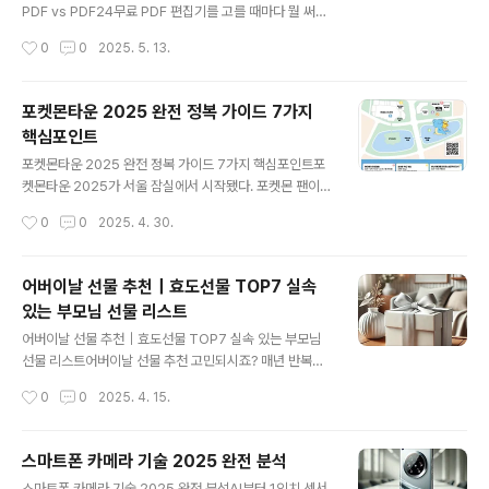
명용 - ezPDF EditorPDF에 직접 전자서명, 인감 날인,
PDF vs PDF24무료 PDF 편집기를 고를 때마다 뭘 써야
텍스트 수정 가능. 계약서 용도라면 워터마크, 블랙마킹, 서
할지 고민되지 않나요? 이번에 3종의 인기 PDF 편집기를
작성시간
0
0
2025. 5. 13.
명 삽입까지 지원하는 ezPDF Edito..
비교해봤습니다. PDFsam, ezPDF Editor, PDF24 세
가지 모두 2025년 기준 무료이면서 광고가 없고, 각각의
장점이 분명해요. PDFsam - 오픈소스의 힘, 기능은 심플
포켓몬타운 2025 완전 정복 가이드 7가지
하지만 확실PDF 병합, 분할, 회전에 최적화된 오픈소스 편
핵심포인트
집기. 포터블도 제공돼 설치 없이 사용 가능. 단점은 텍스트
글 내용
편집 기능은 없다는 점. 하지만 보안상 인터넷 연결이 어려
포켓몬타운 2025 완전 정복 가이드 7가지 핵심포인트포
운 환경에서 최고의 선택.ezPDF Editor - 국산 PDF 편
켓몬타운 2025가 서울 잠실에서 시작됐다. 포켓몬 팬이라
집기의 자존심텍스트 편집, 이미지 삽입, 전자서명까지 가
면 설레지 않을 수 없는 축제가 바로 여기다. 올해는 작년보
작성시간
0
0
2025. 4. 30.
능. UI는 직관적이고 한글화 완..
다 400평 더 넓어진 1000평 규모로 확장되었고, 메타몽
과 라프라스, 그리고 수많은 포토존과 굿즈들이 방문객을
반긴다.1. 포켓몬타운 2025의 핵심 장소는 어디일까?행사
어버이날 선물 추천｜효도선물 TOP7 실속
의 중심은 롯데월드타워 월드파크 잔디광장이다. 포켓몬타
있는 부모님 선물 리스트
운 2025라는 이름에 걸맞게 100마리의 메타몽이 펼쳐진
글 내용
공간은 그야말로 현실 속 포켓몬 세계다. 아이도, 어른도,
어버이날 선물 추천｜효도선물 TOP7 실속 있는 부모님
그리고 나도 순식간에 동심으로 돌아가는 느낌이었다.2.
선물 리스트어버이날 선물 추천 고민되시죠? 매년 반복되
라프라스와 함께 산책하는 석촌호수호수에는 거대한 라프
는 고민, 올해는 부모님께 실속 있고 진심이 전해지는 선물
작성시간
0
0
2025. 4. 15.
라스가 뜨고 있었다. 무려 16미터 크기의 풍선 캐릭터. 그
을 준비해보세요. 50대 부모님이 정말로 기뻐하실 효도선
옆엔 피카츄도 함께 있어 사..
물 TOP7을 직접 써보고 정리해봤습니다. 포커스 키워드
는 '어버이날 선물 추천'이며, 본문 전체에 자연스럽게 배치
스마트폰 카메라 기술 2025 완전 분석
되어 있습니다.1. 건강기기 - 매일 쓰는 선물의 정석부모님
글 내용
스마트폰 카메라 기술 2025 완전 분석AI부터 1인치 센서