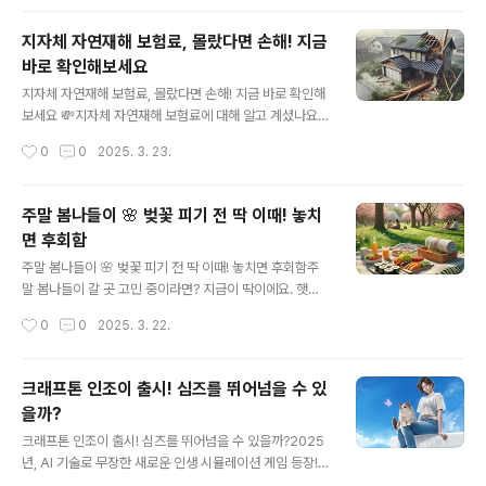
의 계좌와 신용·체크카드를 등록하세요.상품권 충..
한 여행지원금 이벤트를 주목해보세요. 최대 300만원의
지원금을 받을 수 있는 절호의 기회랍니다!이벤트 기간 및
지자체 자연재해 보험료, 몰랐다면 손해! 지금
참여 방법이번 이벤트는 2025년 4월 30일까지 진행됩니
바로 확인해보세요
다. 참여 방법도 간단한데요, KB국민카드의 모바일 앱인 K
글 내용
B Pay에서 이벤트에 응모하고, 푸시 알림에 동의하시면
지자체 자연재해 보험료, 몰랐다면 손해! 지금 바로 확인해
됩니다. 이렇게 간단하게 참여할 수 있으니, 놓치지 마세요!
보세요 💸지자체 자연재해 보험료에 대해 알고 계셨나요?
어떤 혜택이 기다리고 있을까요?추첨을 통해 총 3,000명
태풍, 폭우, 지진 같은 자연재해는 언제 닥칠지 모르는 일이
작성시간
0
0
2025. 3. 23.
에게 다양한 경품이 제공됩니다:여행지원금 300만원: 3명
쥬. 이런 상황에서 우리 집이나 가게가 피해를 입는다면...
여행지원금 30만원: 27명여..
정말 막막합니다ㅠㅠ 하지만 좋은 소식! 요즘 많은 지자체
에서 ‘자연재해 보험료’를 대신 부담해주는 정책이 속속 등
주말 봄나들이 🌸 벚꽃 피기 전 딱 이때! 놓치
장하고 있다는 사실! 이 글에서는 어떤 혜택이 있는지, 어떻
면 후회함
게 가입하는지 찐~하게 알려드릴게요!보험료, 생각보다 싸
글 내용
고 보장은 넓쥬~자연재해 보험은 주택 침수, 지붕 붕괴, 상
주말 봄나들이 🌸 벚꽃 피기 전 딱 이때! 놓치면 후회함주
가 피해 등을 보장해주는 보험인데요. 보험료는 커피 몇 잔
말 봄나들이 갈 곳 고민 중이라면? 지금이 딱이에요. 햇살
값 수준! 연간 1~3만 원대면 가입 가능하고요, 지자체에서
도 포근하고, 바람도 살랑살랑~ 아무 계획 없이 걷기만 해
작성시간
0
0
2025. 3. 22.
최대 90%까지 지원해주는 곳도 있어요. 지자체 자연재해
도 기분이 좋아지는 이 봄, 찐 추천 장소들 소개해드릴게
보험료 혜택은 ..
요! 서울근교 봄산책, 주말 봄나들이 코스로 딱탄천이나 양
재천 따라 걷기만 해도 봄바람에 기분이 절로 업됩니다. 주
크래프톤 인조이 출시! 심즈를 뛰어넘을 수 있
말 봄나들이로는 멀리 안 가도 힐링 가능한 산책 코스가 최
을까?
고쥬. 꽃망울이 톡톡 터지는 지금이 진짜 타이밍!서울숲, 벚
글 내용
꽃 피기 전 한적하게 걷기 좋은 데사람이 많을 것 같지만 은
크래프톤 인조이 출시! 심즈를 뛰어넘을 수 있을까?2025
근 숨은 스팟이 많아요. 피크닉 매트 깔고 누워 있으면 그냥
년, AI 기술로 무장한 새로운 인생 시뮬레이션 게임 등장!목
시간 멈춘 듯한 느낌ㅋㅋ 봄소풍의 맛 제대로 느낄 수 있어
차1. 크래프톤 인조이란?2. 심즈와의 차이점3. 얼리엑세스