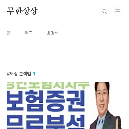
본문 바로가기
무한상상
홈
태그
방명록
보장 분석법
1