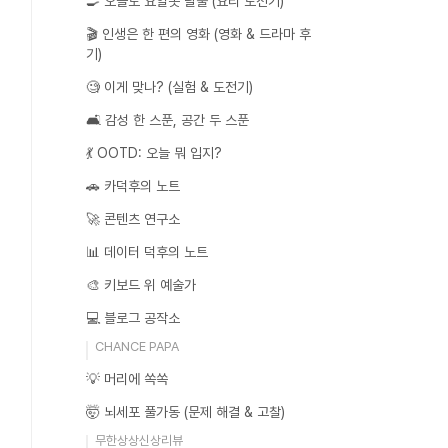
🍳 오늘도 요알못 탈출 (요리 도전기)
🎬 인생은 한 편의 영화 (영화 & 드라마 후
기)
🧐 이게 맞나? (실험 & 도전기)
🛋️ 감성 한 스푼, 공간 두 스푼
💃 OOTD: 오늘 뭐 입지?
🚗 카덕후의 노트
🚀 콘텐츠 연구소
📊 데이터 덕후의 노트
🎨 키보드 위 예술가
💻 블로그 공작소
CHANCE PAPA
💡 머리에 쏙쏙
🤯 뇌세포 풀가동 (문제 해결 & 고찰)
무한상상신상리뷰