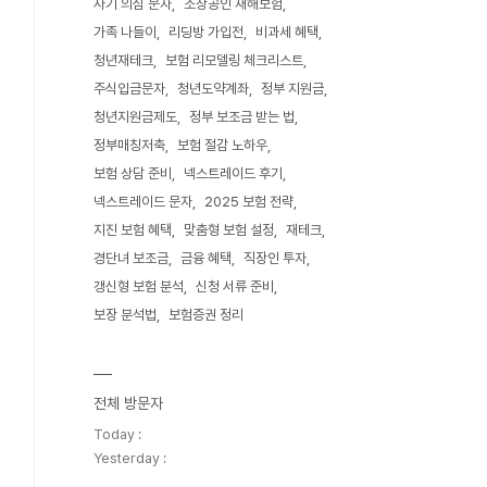
사기 의심 문자
소상공인 재해보험
가족 나들이
리딩방 가입전
비과세 혜택
청년재테크
보험 리모델링 체크리스트
주식입금문자
청년도약계좌
정부 지원금
청년지원금제도
정부 보조금 받는 법
정부매칭저축
보험 절감 노하우
보험 상담 준비
넥스트레이드 후기
넥스트레이드 문자
2025 보험 전략
지진 보험 혜택
맞춤형 보험 설정
재테크
경단녀 보조금
금융 혜택
직장인 투자
갱신형 보험 분석
신청 서류 준비
보장 분석법
보험증권 정리
전체 방문자
Today :
Yesterday :