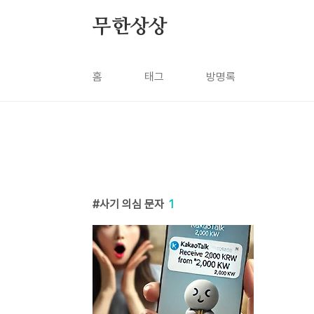
본문 바로가기
무한상상
홈
태그
방명록
사기 의심 문자
1