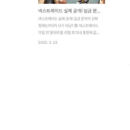
넥스트레이드 실체 공개! 입금 문자의 진짜 정체는?!
넥스트레이드 실체 공개! 입금 문자의 진짜
정체는?!이거 사기 아님? 😨 넥스트레이드
가입 전 알아야 할 리얼 후기!내 통장에 갑자
기 2,000원이 찍혀있다면...? "이게 뭐지?"
2025. 3. 23.
싶어서 눌러봤더니 '넥스트레이드'라는 데서
보냈다구요?? 헐... 나도 모르게 계좌 정보 털
렸나 싶어서 소름 쫘악... ㄷㄷ 요즘 이런 문
자, 진짜 많이 받으시죠? 근데 도대체 넥스트
레이드 정체가 뭐길래 이러는 걸까요? 📩 첫
만남은 '입금 알림톡'으로부터 시작됨ㅋㅋ갑
자기 날아온 문자 한 통, 넥스트레이드 입금
알림에 놀라셨다면 저도 동지입니다 ㅋㅋ 증
권 계좌에 입금되었다는 말에 심장 쿵했는데,
자세히 알아보니 투자 리딩방 마케팅의 일환
이었슴다.📞 다음 스텝은 전화 상담… 이게
핵심이었슴다입금 다음날 바로 전화가 옵니