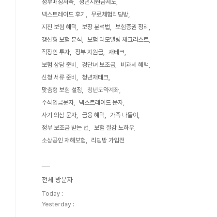
정부매칭저축
청년지원금제도
넥스트레이드 후기
무료체험리딩방
지진 보험 혜택
보장 분석법
보험증권 정리
갱신형 보험 분석
보험 리모델링 체크리스트
직장인 투자
정부 지원금
재테크
보험 상담 준비
경단녀 보조금
비과세 혜택
신청 서류 준비
청년재테크
맞춤형 보험 설정
청년도약계좌
주식입금문자
넥스트레이드 문자
사기 의심 문자
금융 혜택
가족 나들이
정부 보조금 받는 법
보험 절감 노하우
소상공인 재해보험
리딩방 가입전
전체 방문자
Today :
Yesterday :