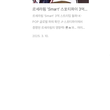
르세라핌 'Smart' 스포티파이 3억 스트리밍 돌파!
르세라핌 'Smart' 3억 스트리밍 돌파! K-
POP 글로벌 파워 확인 🎉스포티파이에서
증명된 르세라핌의 영향력! 🌍🔥와... 여러분,
이거 실화입니까? 😱 K-POP 최강 걸그룹
2025. 3. 10.
르세라핌이 또 한 번 대기록을 만들어버렸습
니다! 그들의 히트곡 'Smart'가 스포티파이
에서 3억 스트리밍을 돌파하는 기염을 토했
는데요! 🎧🔥🎶 'Smart', 왜 이렇게 인기일
까?1️⃣ 중독성 강한 멜로디와 트렌디한 사운
드한 번 들으면 귀에 착착 감기는 멜로디, 그
리고 트렌디한 사운드까지! 요즘 K-POP이
글로벌 시장에서 성공하려면 **음악적인 완
성도**까지 높아야 하는데, 'Smart'는 이 두
가지를 완벽하게 잡았습니다.2️⃣ 글로벌 팬덤
의 미친 화력FEARNOT(피어나)들의 응원은
그냥 수준이 다름! '..