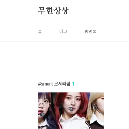
본문 바로가기
무한상상
홈
태그
방명록
smart 르세라핌
1