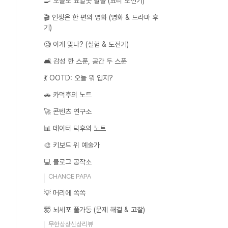
🍳 오늘도 요알못 탈출 (요리 도전기)
🎬 인생은 한 편의 영화 (영화 & 드라마 후
기)
🧐 이게 맞나? (실험 & 도전기)
🛋️ 감성 한 스푼, 공간 두 스푼
💃 OOTD: 오늘 뭐 입지?
🚗 카덕후의 노트
🚀 콘텐츠 연구소
📊 데이터 덕후의 노트
🎨 키보드 위 예술가
💻 블로그 공작소
CHANCE PAPA
💡 머리에 쏙쏙
🤯 뇌세포 풀가동 (문제 해결 & 고찰)
무한상상신상리뷰