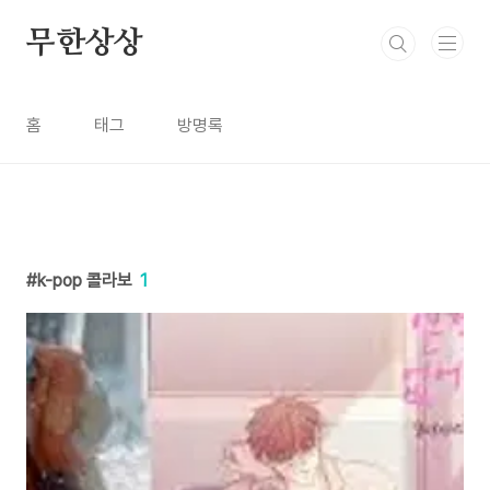
본문 바로가기
무한상상
홈
태그
방명록
k-pop 콜라보
1