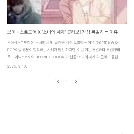
보이넥스트도어 X '소녀의 세계' 콜라보! 감성 폭발하는 이유
보이넥스트도어 X '소녀의 세계' 콜라보! 감성 폭발하는 이유 [2025]요즘 K-
POP이랑 웹툰이 합작하는 사례가 많긴 하지만, 이번 거는 특별하다 특별해!바
로 보이넥스트도어(BOYNEXTDOOR)가 웹툰 '소녀의 세계'와 콜라보 음원
을 발표한다는 소식!! 🎶이건 그냥 지나칠 수 없는 조합 아니겠슴까? 🤩웹툰도
2025. 3. 10.
인기, 아이돌도 인기, 이러면 그냥 대박 예약각인데요?!대체 어떤 곡이 나올지,
어떻게 만들어지는 건지 궁금해서 완전 파헤쳐 봤슴다! 🎧🔥 보이넥스트도어,
1
대체 어떤 그룹이길래?이들은 하이브 산하 KOZ 엔터테인먼트에서 데뷔한 6
인조 보이그룹입니다. 음악 스타일이 감성적이면서도 청량해서 이번 콜라보와
찰떡궁합일 듯합니다.웹툰 '소녀의 세계', 왜 레전드?이 웹툰은 현실적인 학교
생활과 친..