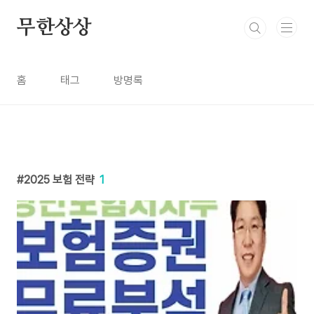
본문 바로가기
무한상상
홈
태그
방명록
2025 보험 전략
1