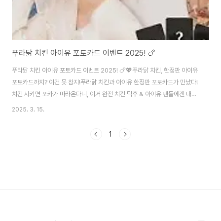
푸라닭 치킨 아이유 포토카드 이벤트 2025! 🍗
푸라닭 치킨 아이유 포토카드 이벤트 2025! 🍗💖푸라닭 치킨, 한정판 아이유
포토카드까지? 이건 못 참지!푸라닭 치킨과 아이유 한정판 포토카드가 만났다!
치킨 시키면 포카가 따라온다니, 이거 완전 치킨 덕후 & 아이유 팬들에겐 대박
소식 아닙니까? 😍요즘 푸라닭 치킨 인기 장난 아니죠? 바삭하면서도 촉촉한
2025. 3. 15.
식감에 **감칠맛 가득한 시즈닝**, 여기에 **한정판 아이유 포토카드**까지
준다니, 이건 그냥 주문각입니다. 🛵🔥 푸라닭 치킨 아이유 포토카드 이벤트
1
2025 참여 방법 📢이벤트 기간: 2025년 3월 15일부터 소진 시까지대상 메
뉴: 블랙알리오, 콘소메이징, 고추마요 등 치킨 세트증정 품목: 한정판 아이유
포토카드 (랜덤 아님, 1종 고정!)참여 방법: 푸라닭 공식 앱, 배달앱, 매장..