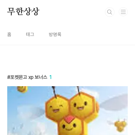
본문 바로가기
무한상상
홈
태그
방명록
포켓몬고 xp 보너스
1