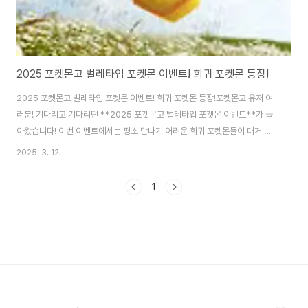
2025 포켓몬고 벌레타입 포켓몬 이벤트! 희귀 포켓몬 등장!
2025 포켓몬고 벌레타입 포켓몬 이벤트! 희귀 포켓몬 등장!포켓몬고 유저 여
러분! 기다리고 기다리던 **2025 포켓몬고 벌레타입 포켓몬 이벤트**가 돌
아왔습니다! 이번 이벤트에서는 평소 만나기 어려운 희귀 포켓몬들이 대거 등
장하며, 특별한 기술까지 배울 수 있는 절호의 기회입니다. 이 기회를 놓치면 후
2025. 3. 12.
회할지도 몰라요! 🎮🔥 📅 2025 포켓몬고 벌레타입 포켓몬 이벤트 일정이벤
트 기간: 2025년 3월 15일 ~ 3월 22일벌레타입 포켓몬 등장 확률 증가한정
1
스페셜 기술 습득 가능스페셜 리서치 & 필드 리서치 제공XP & 아이템 보너스!
🐛 2025 포켓몬고 벌레타입 포켓몬 이벤트 희귀 포켓몬 리스트이번 이벤트에
서는 **특별한 벌레타입 포켓몬**들이 대거 등장합니다! 색이 다른 포켓몬까
지 잡을 수..