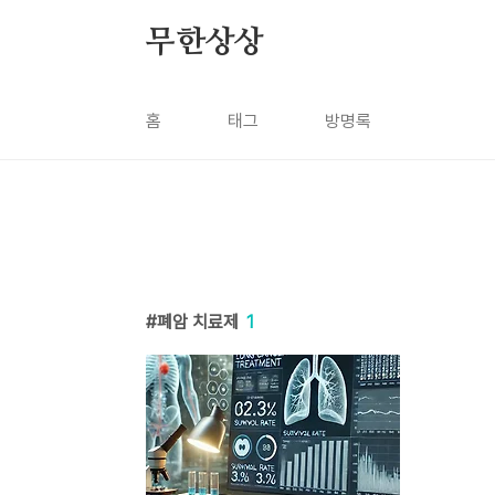
본문 바로가기
무한상상
홈
태그
방명록
폐암 치료제
1