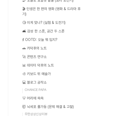
🍳 오늘도 요알못 탈출 (요리 도전기)
🎬 인생은 한 편의 영화 (영화 & 드라마 후
기)
🧐 이게 맞나? (실험 & 도전기)
🛋️ 감성 한 스푼, 공간 두 스푼
💃 OOTD: 오늘 뭐 입지?
🚗 카덕후의 노트
🚀 콘텐츠 연구소
📊 데이터 덕후의 노트
🎨 키보드 위 예술가
💻 블로그 공작소
CHANCE PAPA
💡 머리에 쏙쏙
🤯 뇌세포 풀가동 (문제 해결 & 고찰)
무한상상신상리뷰