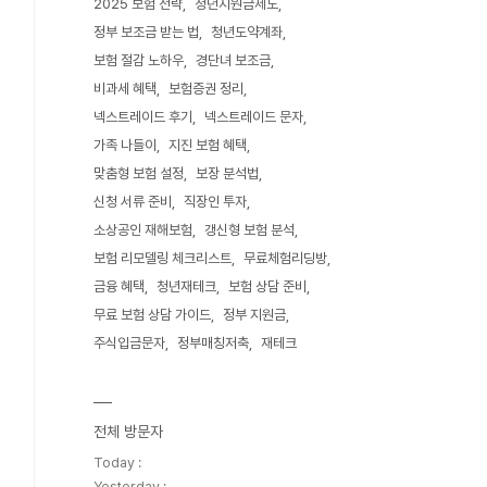
2025 보험 전략
청년지원금제도
정부 보조금 받는 법
청년도약계좌
보험 절감 노하우
경단녀 보조금
비과세 혜택
보험증권 정리
넥스트레이드 후기
넥스트레이드 문자
가족 나들이
지진 보험 혜택
맞춤형 보험 설정
보장 분석법
신청 서류 준비
직장인 투자
소상공인 재해보험
갱신형 보험 분석
보험 리모델링 체크리스트
무료체험리딩방
금융 혜택
청년재테크
보험 상담 준비
무료 보험 상담 가이드
정부 지원금
주식입금문자
정부매칭저축
재테크
전체 방문자
Today :
Yesterday :