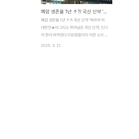
폐암 생존율 1년 ↑?! 국산 신약 '렉라자'의 대반전
폐암 생존율 1년 ↑?! 국산 신약 '렉라자'의
대반전🔥타그리소 뛰어넘은 국산 신약, 드디
어 판이 바뀌었다구요!정말이지 이런 소식 들
을 때마다 괜히 울컥해지는 거 있죠ㅠㅠ항암
2025. 3. 21.
치료제 하면 늘 외국 약만 떠오르던 시절이
있었는데, 이젠 국산 신약이 세계 무대에서
표준 치료제로 거론되고 있다니…!그것도 생
존 기간을 무려 1년 이상 늘렸다는 말에 진짜
놀라움을 감출 수 없었슴다.유한양행의 폐암
치료제 렉라자가 존슨앤드존슨과 함께 대형
임상에서 성과를 거두고 있다는 얘긴데요.타
그리소가 시장을 장악하고 있던 상황에서 렉
라자·리브리반트 조합이 진짜 바람을 몰고 올
수 있을지!이번에 공개된 초록 내용과 곧 열
릴 유럽폐암학회 발표까지 싹 정리해보겠슴
미다💥새로운 시대가 열리고 있슴미다.국산