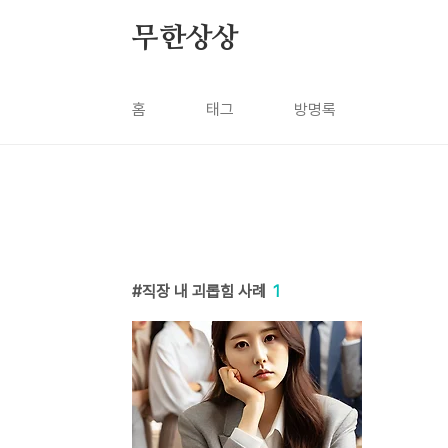
본문 바로가기
무한상상
홈
태그
방명록
직장 내 괴롭힘 사례
1