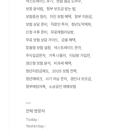
넥스트레이드 후기
보험 절감 노하우
보장 분석법
정부 보조금 받는 법
보험증권 정리
지진 보험 혜택
정부 지원금
보험 상담 준비
직장인 투자
청년도약계좌
신청 서류 준비
무료체험리딩방
무료 보험 상담 가이드
금융 혜택
맞춤형 보험 설정
넥스트레이드 문자
주식입금문자
가족 나들이
리딩방 가입전
갱신형 보험 분석
비과세 혜택
청년지원금제도
2025 보험 전략
청년재테크
사기 의심 문자
경단녀 보조금
정부매칭저축
소상공인 재해보험
전체 방문자
Today :
Yesterday :