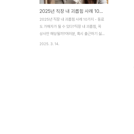
2025년 직장 내 괴롭힘 사례 10가지 - 동료도 가해자가 될 수 있다?
2025년 직장 내 괴롭힘 사례 10가지 - 동료
도 가해자가 될 수 있다?직장 내 괴롭힘, 꼭
상사만 해당될까?여러분, 혹시 출근하기 싫
었던 날 있지 않나요? 😞 저는 있었습니다.
2025. 3. 14.
그것도 꽤 오랫동안요. 이유는 단 하나, 바로
직장 내 괴롭힘 때문이었죠.대부분의 사람들
이 직장 내 괴롭힘이라고 하면 상사가 부하직
원을 압박하는 장면을 떠올립니다. 하지만 현
실은 다릅니다. 동료도, 심지어 부하직원도
가해자가 될 수 있다는 사실 알고 계셨나요?
2025년 최신 노동법 개정에 따르면, 직장 내
괴롭힘은 업무상 우위를 이용해 상대방에게
신체적·정신적 고통을 주거나 근무 환경을 악
화시키는 모든 행위를 포함합니다. 따라서 상
사뿐만 아니라 동료나 후배가 괴롭힘의 가해
자가 될 수도 있습니다. 😡이번 글에서는 직