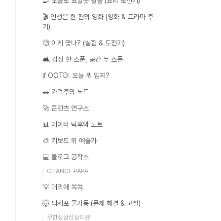
🍳 오늘도 요알못 탈출 (요리 도전기)
🎬 인생은 한 편의 영화 (영화 & 드라마 후
기)
🧐 이게 맞나? (실험 & 도전기)
🛋️ 감성 한 스푼, 공간 두 스푼
💃 OOTD: 오늘 뭐 입지?
🚗 카덕후의 노트
🚀 콘텐츠 연구소
📊 데이터 덕후의 노트
🎨 키보드 위 예술가
💻 블로그 공작소
CHANCE PAPA
💡 머리에 쏙쏙
🤯 뇌세포 풀가동 (문제 해결 & 고찰)
무한상상신상리뷰