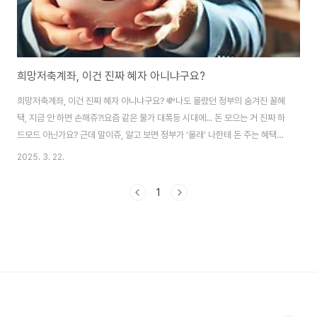
희망저축계좌, 이건 진짜 혜자 아니냐구요?
희망저축계좌, 이건 진짜 혜자 아니냐구요? 💸나도 몰랐던 정부의 숨겨진 꿀혜
택, 지금 안 하면 손해쥬?!요즘 같은 물가 대폭등 시대에... 돈 모으는 거 진짜 하
드모드 아닌가요? 근데 말이쥬, 알고 보면 정부가 ‘몰래’ 나한테 돈 주는 혜택들
이 좀 있더라구요?! 그중에서도 제 눈을 번쩍 뜨이게 만든 게 바로 이거... 희망
2025. 3. 22.
저축계좌였슴다! ㅎㅎ이건 저소득층 분들에게 꼭 알려야 하는 꿀템 중 꿀템이
에요. 저도 첨엔 “에이~ 나라에서 준다 해놓고 조건 빡세겠지~” 했는데요... 자
1
세히 뜯어보니까 웬걸요? 한 달 10만 원만 저축하면 정부가 똑같이 10만 원을
플러스 해주는 구조?! 와 이건 진짜... 지나치면 손해임다.ㅋㅋ1. 희망저축계좌
가 뭐냐구요?🤷‍♀️희망저축계좌는 정부가 저축을 같이 해주는 제도예요..