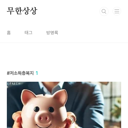
본문 바로가기
무한상상
홈
태그
방명록
저소득층복지
1