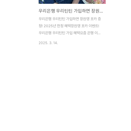
우리은행 우리틴틴 가입하면 장원영 포카 증정! 2025년 한정 혜택
우리은행 우리틴틴 가입하면 장원영 포카 증
정! 2025년 한정 혜택장원영 포카 이벤트!
우리은행 우리틴틴 가입 혜택요즘 은행 이벤
트도 경쟁이 치열하다죠? 그런데 이번엔 다
2025. 3. 14.
릅니다! 우리은행에서 2025년 초대형 이벤
트를 진행한다고 해요.우리틴틴 가입만 하면
장원영 포카 증정? 네, 맞습니다! 거기에 럭키
비키까지? 이건 진짜 혜자 이벤트 아닙니까!?
우리틴틴 가입 혜택, 무엇이 좋을까?청소년
을 위한 금융 서비스인데요, 요즘은 어린 나
이부터 금융을 배우는 게 중요하쥬? 그래서
우리은행이 10~18세 청소년들을 위해 아주
실속 있는 혜택을 준비했어요.✅ 장원영 포카
증정 → K-POP 팬이라면 무조건 득템!✅ 럭
키비키 추가 증정 → 한정판 굿즈까지?!✅ 간
편한 계좌 개설 → 앱으로 쉽게 가입!✅ 송금