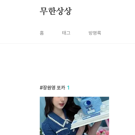
본문 바로가기
무한상상
홈
태그
방명록
장원영 포카
1