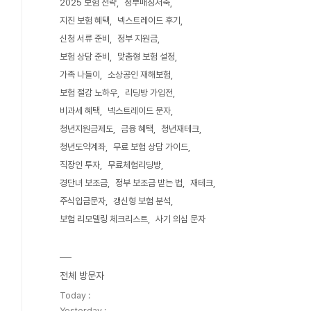
2025 보험 전략
정부매칭저축
지진 보험 혜택
넥스트레이드 후기
신청 서류 준비
정부 지원금
보험 상담 준비
맞춤형 보험 설정
가족 나들이
소상공인 재해보험
보험 절감 노하우
리딩방 가입전
비과세 혜택
넥스트레이드 문자
청년지원금제도
금융 혜택
청년재테크
청년도약계좌
무료 보험 상담 가이드
직장인 투자
무료체험리딩방
경단녀 보조금
정부 보조금 받는 법
재테크
주식입금문자
갱신형 보험 분석
보험 리모델링 체크리스트
사기 의심 문자
전체 방문자
Today :
Yesterday :