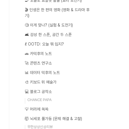
🍳 오늘도 요알못 탈출 (요리 도전기)
🎬 인생은 한 편의 영화 (영화 & 드라마 후
기)
🧐 이게 맞나? (실험 & 도전기)
🛋️ 감성 한 스푼, 공간 두 스푼
💃 OOTD: 오늘 뭐 입지?
🚗 카덕후의 노트
🚀 콘텐츠 연구소
📊 데이터 덕후의 노트
🎨 키보드 위 예술가
💻 블로그 공작소
CHANCE PAPA
💡 머리에 쏙쏙
🤯 뇌세포 풀가동 (문제 해결 & 고찰)
무한상상신상리뷰