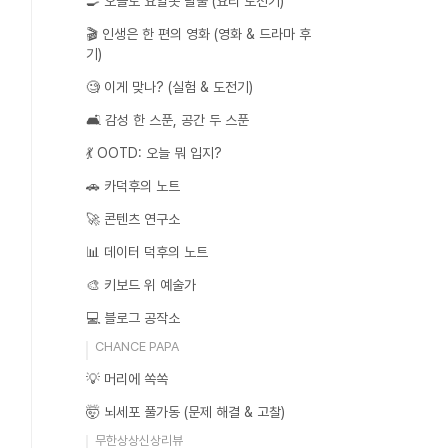
🍳 오늘도 요알못 탈출 (요리 도전기)
🎬 인생은 한 편의 영화 (영화 & 드라마 후
기)
🧐 이게 맞나? (실험 & 도전기)
🛋️ 감성 한 스푼, 공간 두 스푼
💃 OOTD: 오늘 뭐 입지?
🚗 카덕후의 노트
🚀 콘텐츠 연구소
📊 데이터 덕후의 노트
🎨 키보드 위 예술가
💻 블로그 공작소
CHANCE PAPA
💡 머리에 쏙쏙
🤯 뇌세포 풀가동 (문제 해결 & 고찰)
무한상상신상리뷰