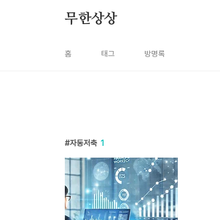
본문 바로가기
무한상상
홈
태그
방명록
자동저축
1