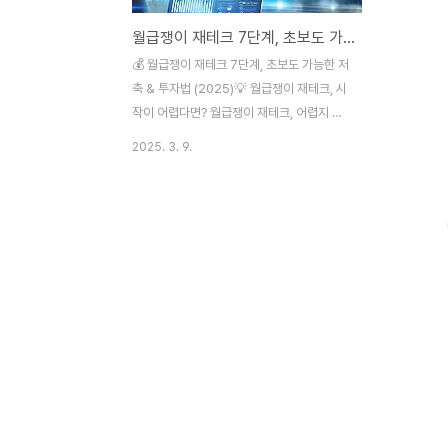
월급쟁이 재테크 7단계, 초보도 가능한 저축 & 투자법 (2025)
💰 월급쟁이 재테크 7단계, 초보도 가능한 저
축 & 투자법 (2025)💡 월급쟁이 재테크, 시
작이 어렵다면? 월급쟁이 재테크, 어렵지 않
습니다! 저도 한때 통장 잔고가 0원이 되기
2025. 3. 9.
일쑤였어요. 하지만 작은 습관 하나씩 바꾸면
서 돈이 모이기 시작하더라고요! 😉오늘은
**진짜 실천 가능한 월급쟁이 재테크 7가지
방법**을 공유할게요! 초보도 따라 하면 **
통장이 두둑해지는 마법**을 경험할 수 있을
겁니다. 📌 월급쟁이 재테크 7단계 (2025년
최신판!)1. 💰 월급 받자마자 ‘선저축’ 자동이
체!대부분 생활비 → 지출 → 남은 돈 저축 이
런 구조죠? 근데 남는 돈이 없잖아요! 😂 그
래서 방법을 바꿔야 해요.✅ 월급 받자마자
저축부터!👉 급여일에 맞춰 **10~20% 자
동이체 설정** (통장 쪼..