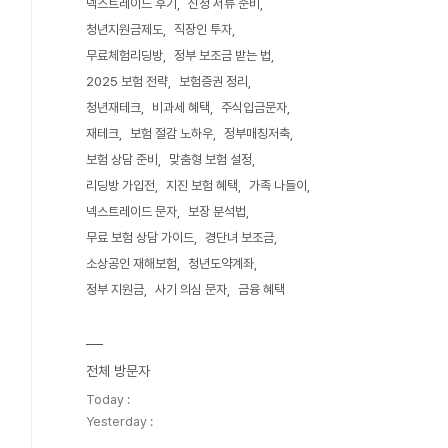
넥스트레이드 후기
신청 서류 준비
청년지원금제도
직장인 투자
무료체험리딩방
정부 보조금 받는 법
2025 보험 전략
보험증권 정리
청년재테크
비과세 혜택
주식입금문자
재테크
보험 절감 노하우
정부매칭저축
보험 상담 준비
맞춤형 보험 설정
리딩방 가입전
지진 보험 혜택
가족 나들이
넥스트레이드 문자
보장 분석법
무료 보험 상담 가이드
경단녀 보조금
소상공인 재해보험
청년도약계좌
정부 지원금
사기 의심 문자
금융 혜택
전체 방문자
Today :
Yesterday :