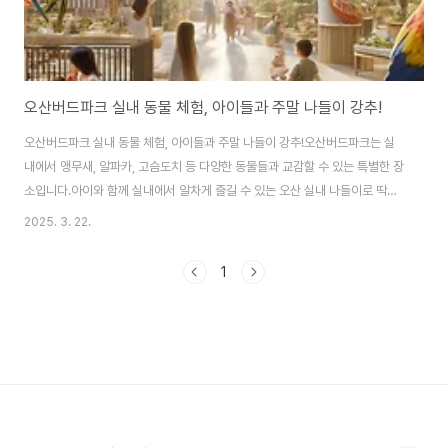
오산버드파크 실내 동물 체험, 아이들과 주말 나들이 강추!
오산버드파크 실내 동물 체험, 아이들과 주말 나들이 강추!오산버드파크는 실
내에서 앵무새, 알파카, 고슴도치 등 다양한 동물들과 교감할 수 있는 특별한 장
소입니다.아이와 함께 실내에서 알차게 즐길 수 있는 오산 실내 나들이로 딱이
죠!날씨 상관없이 체험 가능한 공간이라 가족 나들이 또는 주말 데이트 코스로
2025. 3. 22.
완전 추천드려요. 오산버드파크 위치 및 접근성경기도 오산에 위치한 오산버드
파크는 오산대역에서 도보 10분 거리로 대중교통 접근성이 매우 좋아요.주차
1
장도 완비되어 있어서 자차로 이동하기에도 편리하고요.근처에 카페와 편의시
설도 있어서 하루 코스로 딱입니다.앵무새 체험, 아이들이 너무 좋아해요!입장
하자마자 만나는 앵무새 친구들!색감이 너무 예쁘고, 말도 걸어주는 앵무새 덕
분에 아이들이 눈을 못 떼더라고요 ㅎㅎ먹..