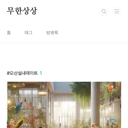
본문 바로가기
무한상상
홈
태그
방명록
오산실내데이트
1