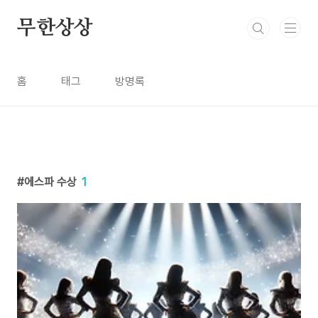
본문 바로가기
무한상상
홈
태그
방명록
에스파 수상
1