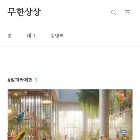
본문 바로가기
무한상상
홈
태그
방명록
알파카체험
1