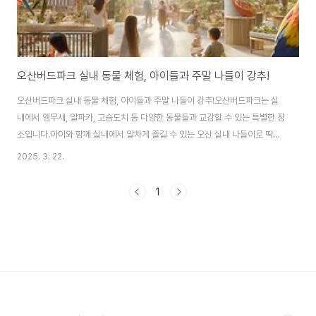
오산버드파크 실내 동물 체험, 아이들과 주말 나들이 강추!
오산버드파크 실내 동물 체험, 아이들과 주말 나들이 강추!오산버드파크는 실
내에서 앵무새, 알파카, 고슴도치 등 다양한 동물들과 교감할 수 있는 특별한 장
소입니다.아이와 함께 실내에서 알차게 즐길 수 있는 오산 실내 나들이로 딱이
죠!날씨 상관없이 체험 가능한 공간이라 가족 나들이 또는 주말 데이트 코스로
2025. 3. 22.
완전 추천드려요. 오산버드파크 위치 및 접근성경기도 오산에 위치한 오산버드
파크는 오산대역에서 도보 10분 거리로 대중교통 접근성이 매우 좋아요.주차
1
장도 완비되어 있어서 자차로 이동하기에도 편리하고요.근처에 카페와 편의시
설도 있어서 하루 코스로 딱입니다.앵무새 체험, 아이들이 너무 좋아해요!입장
하자마자 만나는 앵무새 친구들!색감이 너무 예쁘고, 말도 걸어주는 앵무새 덕
분에 아이들이 눈을 못 떼더라고요 ㅎㅎ먹..