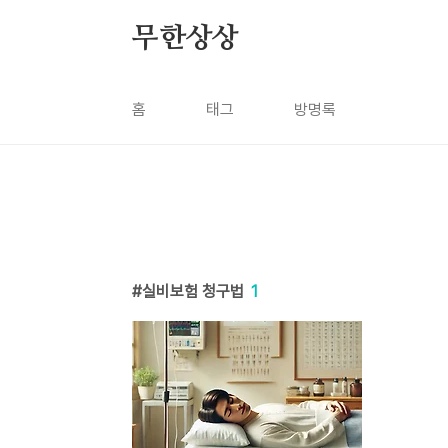
본문 바로가기
무한상상
홈
태그
방명록
실비보험 청구법
1