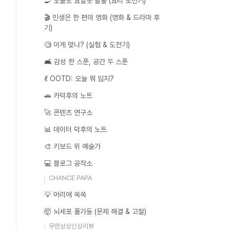
🍳 오늘도 요알못 탈출 (요리 도전기)
🎬 인생은 한 편의 영화 (영화 & 드라마 후
기)
🧐 이게 맞나? (실험 & 도전기)
🛋️ 감성 한 스푼, 공간 두 스푼
💃 OOTD: 오늘 뭐 입지?
🚗 카덕후의 노트
🚀 콘텐츠 연구소
📊 데이터 덕후의 노트
🎨 키보드 위 예술가
💻 블로그 공작소
CHANCE PAPA
💡 머리에 쏙쏙
🤯 뇌세포 풀가동 (문제 해결 & 고찰)
무한상상신상리뷰