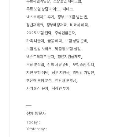
무료체험리딩방
소상공인 재해보험
무료 보험 상담 가이드
재테크
넥스트레이드 후기
정부 보조금 받는 법
청년재테크
정부매칭저축
비과세 혜택
2025 보험 전략
주식입금문자
가족 나들이
금융 혜택
보험 상담 준비
보험 절감 노하우
맞춤형 보험 설정
넥스트레이드 문자
청년지원금제도
보장 분석법
신청 서류 준비
보험증권 정리
지진 보험 혜택
정부 지원금
리딩방 가입전
갱신형 보험 분석
경단녀 보조금
사기 의심 문자
직장인 투자
전체 방문자
Today :
Yesterday :