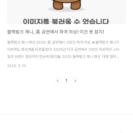
블랙핑크 제니, 美 공연에서 파격 의상! 이건 못 참지!
블랙핑크 제니 패션 2025: 美 공연에서 선보인 파격 의상 🔥블랙핑크 제니가
이번에도 패션계를 뒤흔들었다! 2025년 미국 공연에서 선보인 독보적인 스타
일과 브랜드 정보까지 한눈에 정리!🎤 2025 블랙핑크 제니 패션, 대체 얼마나
파격적이길래?제니가 착용한 블랙 & 실버 컬러 조합, 크롭톱과 하이웨이스트
2025. 3. 10.
실버 스커트, 볼드한 체인 액세서리까지! 이번 무대에서 그녀가 보여준 스타일
을 분석해봅니다.💎 블랙핑크 제니 패션, 브랜드 정보 공개!🔥 샤넬(Chanel)
1
- 액세서리 및 의상 포인트🔥 알렉산더 왕(Alexander Wang) - 실버 메탈릭
크롭톱🔥 생로랑(Saint Laurent) - 하이힐 & 시그니처 백🎭 제니 패션이 특
별한 이유?제니의 스타일은 단순한 패션을 넘어선 하나의 퍼포..