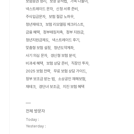
보험증권 정리
보장 분석법
가족 나들이
넥스트레이드 문자
신청 서류 준비
주식입금문자
보험 절감 노하우
청년재테크
보험 리모델링 체크리스트
금융 혜택
정부매칭저축
정부 지원금
청년지원금제도
넥스트레이드 후기
맞춤형 보험 설정
청년도약계좌
사기 의심 문자
갱신형 보험 분석
비과세 혜택
보험 상담 준비
직장인 투자
2025 보험 전략
무료 보험 상담 가이드
정부 보조금 받는 법
소상공인 재해보험
재테크
경단녀 보조금
지진 보험 혜택
전체 방문자
Today :
Yesterday :