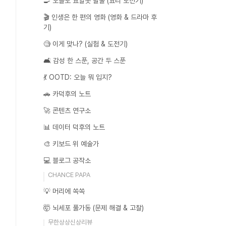
🍳 오늘도 요알못 탈출 (요리 도전기)
🎬 인생은 한 편의 영화 (영화 & 드라마 후
기)
🧐 이게 맞나? (실험 & 도전기)
🛋️ 감성 한 스푼, 공간 두 스푼
💃 OOTD: 오늘 뭐 입지?
🚗 카덕후의 노트
🚀 콘텐츠 연구소
📊 데이터 덕후의 노트
🎨 키보드 위 예술가
💻 블로그 공작소
CHANCE PAPA
💡 머리에 쏙쏙
🤯 뇌세포 풀가동 (문제 해결 & 고찰)
무한상상신상리뷰