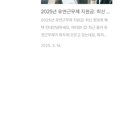
2025년 유연근무제 지원금: 최신 정보와 혜택 안내
2025년 유연근무제 지원금: 최신 정보와 혜
택 안내안녕하세요, 여러분! 😊 최근 들어 유
연근무제가 화두에 오르고 있는데요. 특히
2025년부터는 유연근무제 지원금 제도가
2025. 3. 16.
크게 개선되어 많은 분들의 관심을 받고 있습
니다. 저도 이 제도를 활용해 본 경험이 있어
서, 오늘은 그 내용을 함께 공유해보려고 합
니다.유연근무제 지원금이란 무엇인가요?유
연근무제 지원금은 기업이 재택근무, 원격근
무, 선택근무, 시차출퇴근 등 다양한 유연근
무제를 도입할 때 정부에서 지원하는 금전적
혜택을 말합니다. 이를 통해 기업은 근로 환
경을 개선하고, 근로자들은 일과 삶의 균형을
맞출 수 있게 됩니다.2025년 유연근무제 지
원금의 주요 변경 사항2025년부터 유연근
무제 지원금 제도에는 몇 가지 중요한 변화가