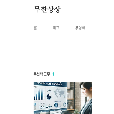
본문 바로가기
무한상상
홈
태그
방명록
선택근무
1