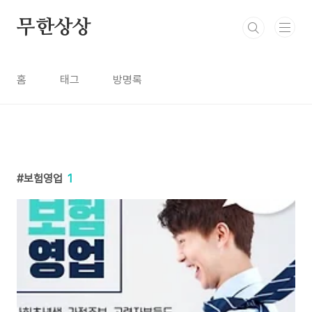
본문 바로가기
무한상상
홈
태그
방명록
보험영업
1