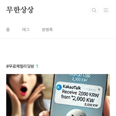
본문 바로가기
무한상상
홈
태그
방명록
무료체험리딩방
1