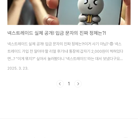
넥스트레이드 실체 공개! 입금 문자의 진짜 정체는?!
넥스트레이드 실체 공개! 입금 문자의 진짜 정체는?!이거 사기 아님? 😨 넥스
트레이드 가입 전 알아야 할 리얼 후기!내 통장에 갑자기 2,000원이 찍혀있다
면...? "이게 뭐지?" 싶어서 눌러봤더니 '넥스트레이드'라는 데서 보냈다구요??
헐... 나도 모르게 계좌 정보 털렸나 싶어서 소름 쫘악... ㄷㄷ 요즘 이런 문자, 진
2025. 3. 23.
짜 많이 받으시죠? 근데 도대체 넥스트레이드 정체가 뭐길래 이러는 걸까
요? 📩 첫 만남은 '입금 알림톡'으로부터 시작됨ㅋㅋ갑자기 날아온 문자 한 통,
1
넥스트레이드 입금 알림에 놀라셨다면 저도 동지입니다 ㅋㅋ 증권 계좌에 입금
되었다는 말에 심장 쿵했는데, 자세히 알아보니 투자 리딩방 마케팅의 일환이
었슴다.📞 다음 스텝은 전화 상담… 이게 핵심이었슴다입금 다음날 바로 전화
가 옵니다..