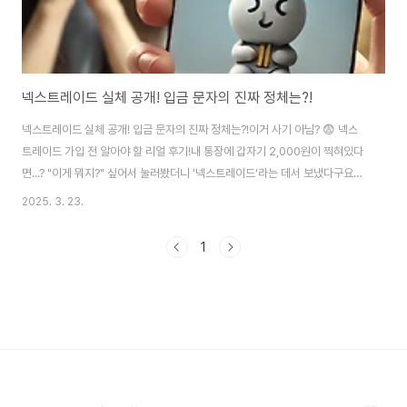
넥스트레이드 실체 공개! 입금 문자의 진짜 정체는?!
넥스트레이드 실체 공개! 입금 문자의 진짜 정체는?!이거 사기 아님? 😨 넥스
트레이드 가입 전 알아야 할 리얼 후기!내 통장에 갑자기 2,000원이 찍혀있다
면...? "이게 뭐지?" 싶어서 눌러봤더니 '넥스트레이드'라는 데서 보냈다구요??
헐... 나도 모르게 계좌 정보 털렸나 싶어서 소름 쫘악... ㄷㄷ 요즘 이런 문자, 진
2025. 3. 23.
짜 많이 받으시죠? 근데 도대체 넥스트레이드 정체가 뭐길래 이러는 걸까
요? 📩 첫 만남은 '입금 알림톡'으로부터 시작됨ㅋㅋ갑자기 날아온 문자 한 통,
1
넥스트레이드 입금 알림에 놀라셨다면 저도 동지입니다 ㅋㅋ 증권 계좌에 입금
되었다는 말에 심장 쿵했는데, 자세히 알아보니 투자 리딩방 마케팅의 일환이
었슴다.📞 다음 스텝은 전화 상담… 이게 핵심이었슴다입금 다음날 바로 전화
가 옵니다..