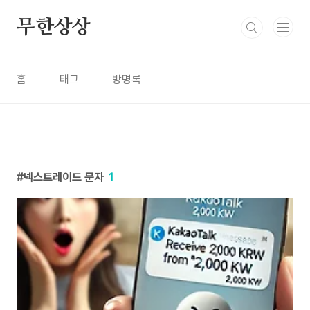
본문 바로가기
무한상상
홈
태그
방명록
넥스트레이드 문자
1