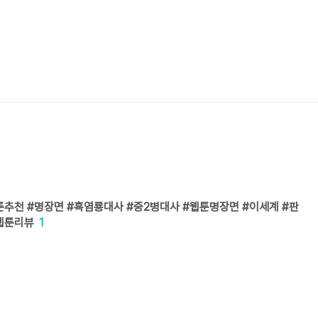
툰추천 #명장면 #흑염룡대사 #중2병대사 #웹툰명장면 #이세계 #판
웹툰리뷰
1