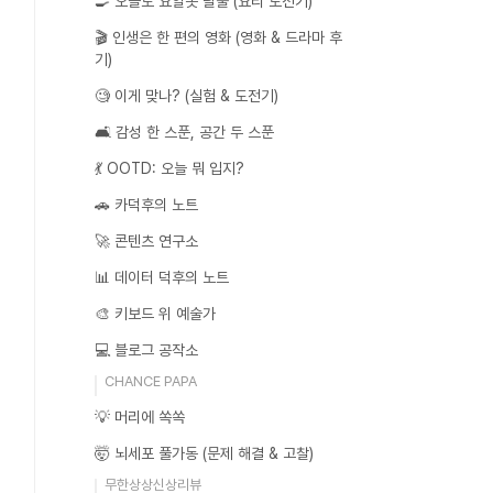
🍳 오늘도 요알못 탈출 (요리 도전기)
🎬 인생은 한 편의 영화 (영화 & 드라마 후
기)
🧐 이게 맞나? (실험 & 도전기)
🛋️ 감성 한 스푼, 공간 두 스푼
💃 OOTD: 오늘 뭐 입지?
🚗 카덕후의 노트
🚀 콘텐츠 연구소
📊 데이터 덕후의 노트
🎨 키보드 위 예술가
💻 블로그 공작소
CHANCE PAPA
💡 머리에 쏙쏙
🤯 뇌세포 풀가동 (문제 해결 & 고찰)
무한상상신상리뷰