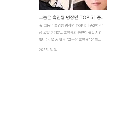
그놈은 흑염룡 명장면 TOP 5 | 중2병 감성 폭발!
🔥 그놈은 흑염룡 명장면 TOP 5 | 중2병 감
성 폭발!여러분... 흑염룡의 봉인이 풀릴 시간
입니다. 😎🔥 웹툰 "그놈은 흑염룡" 은 제목
부터 중2병 감성이 폭발하는 작품인데요. 이
2025. 3. 3.
웹툰을 읽다 보면, 어깨가 들썩이고 손이 간
질거리며 검은 오오라가 내 안에서 깨어나는
기분이 들죠! 그래서 오늘은, "그놈은 흑염룡
명장면" BEST 5 를 소개해 보려고 합니다.
이 장면들을 보며 우리 안의 중2병을 다시 깨
워볼까요? 🚀👉 중2병 감성 웹툰 추천 리스
트도 함께 확인해 보세요! 📌 1. "이 손을 억지
로 가릴 필요는 없어..." (제1화)🖤 상황: 주인
공이 오른손의 붕대를 풀며 의미심장한 미소
를 짓는 순간! "이 손을 억지로 가릴 필요는
없어. 이미 모든 게 시작되었으니까..." 이 장
면에서 저..