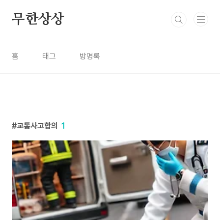
본문 바로가기
무한상상
홈
태그
방명록
교통사고합의
1