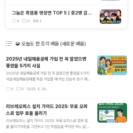
그놈은 흑염룡 명장면 TOP 5 | 중2병 감성
폭발!
0
0
조회
2
🧩 오늘도 한 조각 배움 (새로운 배움)
분류 전체보기
주요 글 목록
2025년 내일채움공제 가입 전 꼭 알았으면
좋았을 5가지 사실
글 내용
2025년 내일채움공제 가입 전 꼭 알았으면 좋았을 5가지
사실내일채움공제를 처음 가입할 때 저는 단순히 장기 재
직에 도움을 줄 제도라고만 생각했어요. 하지만 실제로 겪
작성시간
0
0
2025. 5. 26.
어보니 생각했던 것보다 훨씬 더 큰 혜택과 다양한 활용법
이 있었어요. 오늘은 내일채움공제를 경험한 제가, 가입 전
에 알았다면 좋았을 5가지 중요한 사실을 공유해드리려 합
리브레오피스 설치 가이드 2025: 무료 오피
니다.내일채움공제란 무엇인가?내일채움공제는 중소기업
스로 업무 효율 올리기
에서 근무하는 근로자의 장기 재직과 목돈 마련을 지원하
글 내용
는 제도예요. 회사와 국가가 일정 비율로 근로자의 공제금
리브레오피스 설치 가이드 2025: 무료 오피스로 업무 효
에 지원금을 더해주는 구조로, 장기적으로 매우 유리한 재
율 올리기직장을 그만두고 1인 작업실을 꾸리던 어느 날,
테크 수단입니다.2025년 내일채움공제 가입 전 필수 체크
나는 더 이상 오피스 구독료를 감당할 수 없었다. 그때 발견