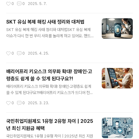
작성시간
0
0
2025. 5. 7.
사항1. 내일채움공제 감면 혜택 유지의 조건을 확인하자저
한 게 바로 리브레오피스 설치였다. 무료라는 이유만으로
도 처음엔 몰랐는데, 회사가 갑자기 휴폐업하거나 ..
반신반의했지만, 써본 순간 생각이 완전히 바뀌었다.리브
레오피스 설치가 필요한 이유마이크로소프트 오피스는 점
SKT 유심 복제 해킹 사태 정리와 대처법
점 구독제로 전환되면서 비용 부담이 커지고 있어. 반면 리
글 내용
SKT 유심 복제 해킹 사태 정리와 대처법SKT 유심 복제
브레오피스는 완전 무료인데다가, 한글 지원과 MS 오피스
이슈가 다시 한 번 우리 사회를 놀라게 하고 있어요. 핸드폰
와의 높은 호환성 덕분에 학생, 프리랜서, 소규모 창업자에
번호 하나로 모든 인증이 가능한 세상에서, 유심이 복제된
게 딱 좋은 대안이야.리브레오피스 공식 다운로드 방법1.
다면? 그건 단순한 정보 유출이 아니라 '나의 모든 온라인
공식 홈페이지 접속검색창에 '리브레오피스'를 입력하면
작성시간
0
0
2025. 4. 25.
계정'이 노출된다는 말과 다름없어요. 오늘은 SKT 유심 복
제일 위에 공식 사이트가 나와. https://www.libreoffic
제 사건이 어떻게 일어났고, 우리가 무엇을 해야 하는지 자
e.org 여기야.2. 운..
세히 알려줄게요.SKT 해킹 사태, 그 실체는?2024년 말
배리어프리 키오스크 의무화 확대! 장애인·고
SKT 고객 일부의 개인정보가 유출되면서 시작된 이번 사
령층도 쉽게 쓸 수 있게 된다구요?!
태는, 유심 복제를 통해 금융사기까지 이어졌어요. 범인은
글 내용
유출된 정보를 기반으로 통신사에 유심 재발급을 요청했
배리어프리 키오스크 의무화 확대! 장애인·고령층도 쉽게
고, 그걸 이용해 본인인증, 계좌이체, 메신저 접근까지 가능
쓸 수 있게 된다구요?!배리어프리 키오스크가 드디어 전국
해졌다는 사실이 밝혀졌죠.유심 복제란?유심은 단순한 통
적으로 확대 적용된다는 반가운 소식! 이제 디지털 기기가
작성시간
0
0
2025. 3. 23.
신칩이 아니라, 사용자 ..
낯선 사람들도 키오스크 이용이 훨씬 편해질 전망입니다
😄 요즘 어딜 가든 무인 기계가 대세인데요, 정작 필요한
분들에겐 너무 불친절한 현실, 바뀌게 생겼슴미다!배리어
국민취업지원제도 1유형 2유형 차이 | 2025
프리 키오스크란?배리어프리란 말 그대로 '장벽 없는'이라
년 최신 지원금 혜택
는 뜻인데요! 배리어프리 키오스크는 누구나 쉽게 사용할
글 내용
수 있도록 배려한 무인 주문 기계를 뜻합니다. 시각장애인,
국민취업지원제도 1유형 2유형 차이 | 2025년 최신 지원