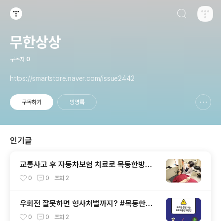
검색하기
티스토리
무한상상
구독자
0
https://smartstore.naver.com/issue2442
구독하기
방명록
신고하기 레이어
열기
인기글
교통사고 후 자동차보험 치료로 목동한방병
원에 입원을 해보려고 합니다. [바른지성한방
0
0
조회
2
병원]
우회전 잘못하면 형사처벌까지? #목동한방
병원 #바른지성한방병원 #교통사고입원
0
0
조회
2