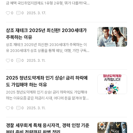
청각장애인, 노인, 외국인 등 디지털 약자를 위한 다양한 기
금 혜택 국민취업지원제도 1유형 2유형, 뭐가 다를까?국민
능이 들어가야 진짜 배리어프리라고 할 수 있어요.정부가
취업지원제도를 신청하려는데, "1유형이랑 2유형 차이가
작성시간
0
0
2025. 3. 17.
왜 움직였을까?장애인차별금지법 위반 판결 이후, 정부에
뭐야?" 고민되시죠? 특히 부모님 소득 때문에 2유형이 될
서도 키오스크 접근성 문제를 방치할 수 ..
것 같은데, 그럼 지원이 적은 거 아니냐고 걱정하는 분들 많
으시더라구요! 걱정 마세요! 국민취업지원제도 1유형 2유
상조 재테크 2025년 최신판! 2030세대가
형 차이를 정확히 알려드릴게요.📌 1유형 vs 2유형, 가장
주목하는 이유
큰 차이점은?1유형: 구직촉진수당 지급 (월 50만 원 × 6개
글 내용
월 = 최대 300만 원)2유형: 현금 지원 ❌ 대신 취업지원
상조 재테크 2025년 최신판! 2030세대가 주목하는 이
서비스 제공2025년 국민취업지원제도 1유형 2유형 신청
유 2030세대가 상조 상품을 통해 웨딩, 여행, 가전 구독까
조건1유형이든 2유형이든, 본인 소득과 가구 재산이 중요
지 활용하는 새로운 재테크 방법을 소개합니다!상조 재테
작성시간
0
0
2025. 3. 11.
한 기준이 됩니다.✅ 1유형 신청 조건중위소득 60% 이하
크, 2030세대의 필수 재테크 전략상조 상품이 이제는 장
재산 4억..
례 대비뿐만 아니라 결혼, 여행, 가전 구독까지 활용할 수
있는 새로운 방법이 되고 있습니다.2030 맞춤형 상조 재
2025 청년도약계좌 인기 상승! 금리 하락에
테크 상품 BEST 4프리드라이프 – 프라이빗 이동 서비스
도 가입해야 하는 이유
보람상조 – 반려동물 & 건강 상품교원라이프 – LG 가전
글 내용
구독 지원대명아임레디 – 버킷마켓 결합 상품결론: 상조 상
2025 청년도약계좌 인기 상승! 금리 하락에도 가입해야
품, 재테크로 활용 가능!더 이상 장례 준비용이 아니라 20
하는 이유요즘 같은 저금리 시대, 어디에 돈을 맡겨야 할지
30세대의 새로운 재테크 수단으로 활용될 수 있습니다.
고민되시죠? 특히 청년들은 목돈을 모으기 어려운 현실 속
작성시간
0
0
2025. 3. 11.
에서 청년도약계좌라는 희망의 빛을 발견하고 있습니
다. 청년도약계좌란?청년도약계좌는 정부가 청년들의 장
기적인 목돈 마련을 돕기 위해 설계한 금융 상품입니다. 일
경찰 세무회계 특채 응시자격, 경력 인정 기준
정 기간 저축을 유지하면 정부에서 추가 지원금을 지급해
부터 준비 전략까지 완벽 정리