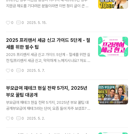
이란 무엇인가요?복잡한 신청 절차 없이, 정부가 보유한 행
지원금 제도를 기다려온 분들이라면 이번 정리 글이 큰 도
정정보를 통해 자동으로 자격 여부를 확인하고 지원금을
움이 되실 거예요. 실제로 저도 작년에 청년 월세 지원을 받
지급하는 제도입니다. 2025년 5월부터 본격적으로 적용
아 정말 많은 도움이 되었고, 올해는 더 다양한 지원 제도가
되며, 소상공인 자동신청 지원금 제도가 대표적인 예입니
작성시간
0
0
2025. 5. 15.
쏟아지고 있어서 직접 조사하게 되었답니다.1. 청년도약계
다.2025년 소상공인 자동신청 지원금 핵심 5가지1. 소상
좌로 목돈 마련2025년 정부 지원금 중 가장 핫한 건 단연
공인 사회보험료 지원사업근로자를 고용한 ..
청년도약계좌예요. 매달 최대 70만 원을 넣으면 5년 후 최
2025 프리랜서 세금 신고 가이드 5단계 - 절
대 5천만 원까지 목돈이 생겨요. 저소득 청년에게 정말 든
세를 위한 필수 팁
든한 제도죠. 2. 청년 월세 지원으로 생활비 절감전월세로
글 내용
살고 있는 분들이라면 꼭 신청하세요. 월세 60만 원 이하
2025 프리랜서 세금 신고 가이드 5단계 - 절세를 위한 실
인 분은 최대 12개월, 월 20만 원씩 받습니다. 작년에 제
전 팁프리랜서 세금 신고, 막막하게 느껴지시나요? 저도 첫
친구가 이걸로 한숨 돌렸다고 해요. 3. 근로장려금으로 연
해엔 홈택스에 로그인만 하고 그대로 나와버린 기억이 납
작성시간
0
0
2025. 5. 7.
말 부담 ..
니다. 하지만 걱정 마세요. 신고 절차는 생각보다 간단하고,
조금만 준비하면 누구나 할 수 있습니다.프리랜서 세금 신
고란?프리랜서 세금 신고는 한 해 동안의 수입에 대해 종합
부모급여 재테크 현실 전략 5가지, 2025년
소득세를 납부하는 절차입니다. 주로 사업소득으로 분류되
부모 꿀팁 대공개
며, 기타소득이 발생하는 경우도 있습니다. 홈택스를 통해
글 내용
5월 한 달간 신고하고 납부하게 됩니다.언제 신고해야 하
부모급여 재테크 현실 전략 5가지, 2025년 부모 꿀팁 대
나요?종합소득세는 매년 5월 1일부터 5월 31일까지 신고
공개부모급여 재테크라는 단어, 요즘 들어 자주 보셨죠? 저
합니다. 국세청에서 알림이 오긴 하지만, 미리 자료를 정리
역시 첫 아이를 낳고 나서 매달 받는 부모급여를 처음 마주
작성시간
0
0
2025. 5. 2.
해두지 않으면 기한 내 제출이 어려울 수 있습니다. 특히 플
했을 때, 단순히 육아비로 쓰는 걸 넘어서 우리 가족의 미래
랫폼 수익은 자동 수집되지..
를 설계할 수 있다는 걸 깨달았어요.부모급여란? 2025년
기준 간단 요약2025년 현재, 만 0세 아이를 둔 부모는 월