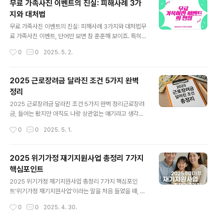
무료 가족사진 이벤트의 진실: 피해사례 3가
100만원, 만 1세는 월 50만원의 부모급여를 받을 수 있어
지와 대처법
요. 이건 단순한 보너스가 아니라 제대로 활용하면 부모급
글 내용
여 재테크의 출발점이 됩니다. 1. 아이 첫 통장은 부모급여
무료 가족사진 이벤트의 진실: 피해사례 3가지와 대처법무
로첫 아이 통장을 만들 때 부모급여를 시작 자금으로 넣어
료 가족사진 이벤트, 단어만 보면 참 훈훈해 보이죠. 특히 5
줬어요. 우대금리 상품을 찾아보면 연 4% 이상도 가능하
월, 가정의 달이면 이런 문자나 SNS 광고가 자주 눈에 띄
작성시간
0
0
2025. 5. 2.
니, 꼭 비교해보세요. 이렇게 시작한 통장이 아이의 첫 재테
는데요. 저도 몇 해 전, 가족과의 따뜻한 추억을 남기고 싶
크이자, ..
어 한 이벤트에 참여했던 기억이 있어요. 처음엔 아무 비용
도 들지 않는다더니, 촬영을 마친 후 추가 비용 얘기가 나오
2025 근로장려금 달라진 조건 5가지 완벽
기 시작했습니다. 액자 구입이 필수라거나, 원본 사진 파일
정리
은 따로 구매해야 한다는 말에 당황했던 기억이 아직도 생
글 내용
생합니다.무료 가족사진 이벤트 피해 사례, 이렇게 시작됩
2025 근로장려금 달라진 조건 5가지 완벽 정리근로장려
니다A씨는 이벤트 당첨 연락을 받고 예약금 5만원을 입금
금, 들어는 봤지만 아직도 나랑 상관없는 얘기라고 생각하
했습니다. 그러나 개인 사정으로 일주일 후 촬영을 취소하
고 있다면, 이번엔 꼭 끝까지 읽어봐야 해요. 2025년부터
작성시간
0
0
2025. 5. 1.
려 했을 때, 환불이 불가능하다는 안내를 받았습니다. B씨
제도가 더 확대되고 기준이 달라졌기 때문에, 몰라서 못 받
는 당첨 문자를 받고 가족..
는 일은 없어야 하니까요.근로장려금이란?근로장려금은
일정 기준 이하의 소득을 가진 근로자나 사업자에게 정부
2025 위기가정 재기지원사업 총정리 7가지
가 현금으로 지원해주는 제도예요. 취업은 했지만 생활이
핵심포인트
여전히 빠듯한 분들에게 실질적인 도움을 주기 위해 마련
글 내용
됐어요.2025 근로장려금, 무엇이 달라졌을까?1. 소득 기
2025 위기가정 재기지원사업 총정리 7가지 핵심포인
준 상향단독가구는 연 2400만원, 홑벌이 가구는 3800만
트'위기가정 재기지원사업'이라는 말을 처음 들었을 때, 저
원, 맞벌이는 4000만원까지 확대되었어요. 예전보다 더
는 그냥 복잡한 행정 제도 중 하나라고만 생각했어요. 하지
작성시간
0
0
2025. 4. 30.
많은 사람이 혜택을 받을 수 있게 된 거죠.2. 프리랜서도 대
만 몇 년 전 저희 가족이 갑작스러운 위기를 맞이했을 때,