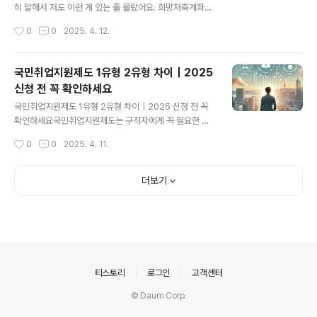
다. 2025년 기준으로도 여전히 가장 현실적인 취업 지원
히 말해서 저도 이런 게 있는 줄 몰랐어요. 희망저축계좌Ⅱ
수단으로 평가받고 있습니다.2025년 국민취업지원제도
라는 말을 처음 들었을 땐 “또 뭐야? 어려운 거 아냐?” 했
작성시간
0
0
2025. 4. 12.
자격 조건국민취업지원제도 자격 조건은 신청자의 연령,
죠. 그런데 알고 보니까 웬걸요, 3년 동안 꾸준히만 하면 1,
소득, 재산, 취업 상태에 따라 구분됩니다. 아래 표..
440만 원이라는 목돈이 생기는 거예요. 이건 진짜 놓치면
후회각입니다!희망저축계좌Ⅱ는 정부에서 저소득층을 위해
국민취업지원제도 1유형 2유형 차이｜2025
마련한 자산형성 지원정책이에요. 말만 들어도 따뜻하죠?
신청 전 꼭 확인하세요
2025년 최신 조건 기준으로, 오늘은 신청 조건, 방법, 그
글 내용
리고 제가 직접 도와드리며 느꼈던 감성적인 경험까지 풀
국민취업지원제도 1유형 2유형 차이｜2025 신청 전 꼭
어볼게요. 이 글 보시면 진짜 신청하고 싶어질 걸요?희망저
확인하세요국민취업지원제도는 구직자에게 꼭 필요한 정
축계좌Ⅱ란? 2025년형 돈 모으기 핵꿀팁!간단히 말하면
부지원 제도 중 하나입니다. 특히 2025년을 앞두고 신청
작성시간
0
0
2025. 4. 11.
정부가 함께 저축해주는 적금이에요. 매달 10만 원 저축하
기준과 지원 내용이 일부 개편되면서, 1유형과 2유형의 차
면 정부도 10만 원..
이를 명확히 이해하는 것이 중요해졌어요.국민취업지원제
도란?국민취업지원제도는 취업이 어려운 사람들에게 경제
더보기
적 지원과 취업활동을 동시에 제공하는 제도예요. 실질적
인 구직활동을 장려하며 생계지원을 함께 받을 수 있어요.1
유형과 2유형의 주요 차이점1유형은 저소득층에게 최대 3
00만원의 구직촉진수당을 지급하고 월 2회 이상의 구직활
동을 요구하는 방식이에요. 2유형은 경제적 지원보다는 직
업상담, 훈련 등 서비스를 중심으로 하고 있어요. 소득기준
의안내
티스토리
로그인
고객센터
도 1유형보다 넉넉하게 적용돼요.지원금 및 혜택 비..
© Daum Corp.