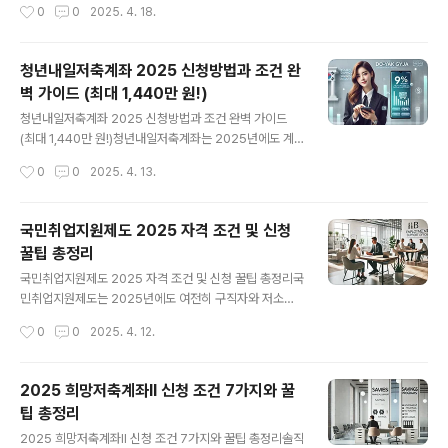
작성시간
0
0
2025. 4. 18.
공공분양, 신혼희망타운, 사전청약 등 다양한 주택공급 정
다 보니 헷갈리는 분들도 많아요. 둘 다 정부에서 지원금을
보를 통합 제공하며, 개인 맞..
얹어주는 건 맞지만, 적용 대상, 납입 방식, 혜택 규모가 완
전히 다르답니다.청년도약계좌란?청년도약계좌는 중위소
청년내일저축계좌 2025 신청방법과 조건 완
득 180% 이하 청년을 대상으로, 월 40만원에서 70만원
벽 가이드 (최대 1,440만 원!)
까지 납입하며 정부가 조건에 따라 추가로 최대 3만원까지
글 내용
지원하는 구조입니다. 5년 동안 유지하면 총 납입액 + 정
청년내일저축계좌 2025 신청방법과 조건 완벽 가이드
부지원금 + 이자까지 포함해 최대 5천만원 가까이 자산을
(최대 1,440만 원!)청년내일저축계좌는 2025년에도 계
모을 수 있어요.청년희망적금이란?청년희망적금은 월 50
속 운영 중인 대표적인 청년 자산 형성 지원 제도입니다. 근
작성시간
0
0
2025. 4. 13.
만원 한도 내에서 2년간 저축하고, 정부가 이자에 추가로
로하는 청년들이 일정 금액을 저축하면, 정부가 최대 3배
36~144만원 정도 지원금을 얹어주..
까지 매칭해주는 정말 매력적인 혜택이죠. 3년 동안 성실
하게 유지하면 약 1,440만 원의 목돈을 만들 수 있는 기회
국민취업지원제도 2025 자격 조건 및 신청
이기도 합니다. 청년내일저축계좌란 무엇인가요?청년내일
꿀팁 총정리
저축계좌는 일정 소득 기준 이하의 근로 청년이 매달 10만
글 내용
원씩 저축하면, 정부가 상황에 따라 매달 10~30만 원을
국민취업지원제도 2025 자격 조건 및 신청 꿀팁 총정리국
함께 적립해주는 제도입니다. 총 3년간 유지하면 본인 저
민취업지원제도는 2025년에도 여전히 구직자와 저소득
축금 + 정부 매칭 + 이자까지 포함되어 약 1,440만 원의
층을 위한 핵심 정부 지원 제도로, 최대 월 50만원의 구직
작성시간
0
0
2025. 4. 12.
자산을 형성할 수 있어요.2025년 신청 자격 조건연령: 만
촉진수당을 받을 수 있는 제도입니다. 특히 고용 취약계층
19세 이상 ~ 34..
에게 실질적인 도움이 되는 만큼, 정확한 자격 조건과 신청
절차를 알고 준비해야 손해 보지 않습니다. 국민취업지원
2025 희망저축계좌Ⅱ 신청 조건 7가지와 꿀
제도란?국민취업지원제도는 고용노동부에서 주관하는 제
팁 총정리
도로, 일정 소득 이하의 미취업자에게 구직활동과 직업훈
글 내용
련을 지원하고 생계 유지를 위한 구직촉진수당을 지급합니
2025 희망저축계좌Ⅱ 신청 조건 7가지와 꿀팁 총정리솔직