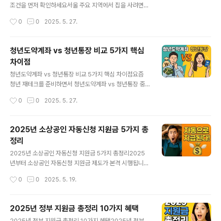
못해도 사건조회로 확인 가능저는 집으로 어떤 통보도 받
조건을 먼저 확인하세요서울 주요 지역에서 집을 사려면
지 못했는데, 대법원 전자사건조회에서 사건을 검색해보니
구청 허가가 필요합니다. 실거주 2년 요건을 충족해야만
작성시간
0
0
2025. 5. 27.
‘폐지요청서 제출’이 떠 있었습니다. 우편이 반송됐거나, 주
매수 가능하죠. 저도 처음엔 막막했지만, 아이 학교 근처에
소 변경이 반영되지 않았을 수 있어요.3..
서 2년 살 계획을 세우니 기준이 명확해졌습니다.2. 가족
의 일상을 기준으로 지역을 고르세요출퇴근, 아이의 학교,
청년도약계좌 vs 청년통장 비교 5가지 핵심
병원, 마트. 이 평범한 루틴이 우리 가족의 행복을 좌우해
차이점
요. 우리는 결국 송파 쪽을 선택했습니다. 한강공원 근처 아
글 내용
침 산책은 보너스!3. 대출 계획은 보수적으로!요즘 금리, 진
청년도약계좌 vs 청년통장 비교 5가지 핵심 차이점요즘
짜 장난 아니죠. '될 수 있으면 빚은 적게!'가 모토였고, 정부
청년 재테크를 준비하면서 청년도약계좌 vs 청년통장 중
보조 상품도 꼼꼼히 체크했어요. 신혼부부 디딤돌, 생애최
에 무엇을 선택해야 할지 고민되는 분들 많으시죠? 저도 처
작성시간
0
0
2025. 5. 27.
초 보금자리론 등 잘 활용하면 부담이 줄어요. 4. 급매를 노
음에는 이름도 비슷하고 설명도 복잡해서 한참을 헤맸던
려보세요토..
기억이 나요.서울에 살고 있었던 저는 희망두배 청년통장
을 먼저 알아봤고, 친구는 청년도약계좌로 목돈을 만들기
2025년 소상공인 자동신청 지원금 5가지 총
시작했더라고요. 그래서 직접 신청해보면서 비교해 본 내
정리
용을 정리해보았어요.청년도약계좌 vs 청년통장 핵심 비
글 내용
교표항목청년도약계좌희망두배 청년통장운영 주체정부
2025년 소상공인 자동신청 지원금 5가지 총정리2025
(전국)서울시지원 대상만 19~34세, 연소득 7500만원 이
년부터 소상공인 자동신청 지원금 제도가 본격 시행됩니
하만 18~34세, 가구소득 기준 중위 이하저축 기간5년3년
다. 예전에는 이런 정보를 알지 못해 놓치는 경우가 많았지
작성시간
0
0
2025. 5. 19.
월 저축액최대 70만원10만원 / 15만원 선택지원 방식소
만, 이젠 다릅니다. 저도 1인 자영업자로서 바쁜 일상 속에
득구간별 정부 기여1:1 매칭 지원청년도약계좌가 유리..
놓친 지원금이 아쉬웠던 적이 많았습니다. 그런 저에게 자
동신청 시스템 도입 소식은 정말 반가웠고, 오늘 그 경험을
2025년 정부 지원금 총정리 10가지 혜택
바탕으로 꼭 알아야 할 정보를 정리해보았습니다.자동신청
글 내용
2025년 정부 지원금 총정리 10가지 혜택2025년 정부