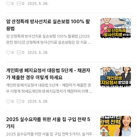
작성시간
0
0
2025. 5. 28.
실업 상태 기준은 생각보다 까다롭다?실업 상태 기준은 단
날, 강사님의 실수로 제 아이폰이 바닥에 내동댕이쳐지고
순히 ‘일 안 하고 있음’이..
말았죠. 순간 멍해졌어요. 핸드폰은 깨지고, 마음도 같이 깨
져버린 느낌이었어요.하지만 감사하게도, 체육시설배상책
암 산정특례 방사선치료 실손보험 100% 활
임보험이라는 제도를 알게 되면서 이 일은 완전히 반전되
용법
었답니다. 이 글에서는 제가 보상을 받은 실제 경험을 토대
글 내용
로, 꼭 알아야 할 보상 노하우 5가지를 나눠드릴게요. 1. 체
암 산정특례 방사선치료 실손보험 100% 활용법 (2025
육시설배상책임보험이란?체육시설에서 이용자에게 발생
완전 정리)암 산정특례 방사선치료 실손보험은 암 치료 중
한 **신체 또는 재산 피해**를 보상하는 보험으로, 2025
꼭 알아야 할 혜택입니다. 저 역시 2024년 말 갑상선암 진
작성시간
0
0
2025. 5. 28.
년 현재 대부분의 헬스장이 가입 중입니다. 특히 스마트폰,
단을 받고 방사선 치료를 하며 이 제도의 중요성을 절실히
스마트워치 같은 고가 전자기기..
느꼈습니다. 막막했던 병원비와 실손보험 청구 과정을 직
접 경험한 후, 지금은 다른 분들께 꼭 알려드리고 싶어 이렇
개인회생 폐지요청서 대응법 5단계 - 채권자
게 정리하게 되었어요.암 산정특례 방사선치료 실손보험이
가 제출한 경우 이렇게 하세요
란?암 진단을 받으면 산정특례 등록을 통해 건강보험 혜택
글 내용
을 확대받을 수 있습니다. 특히 방사선치료 같은 고가 치료
개인회생 폐지요청서 대응법 5단계 - 채권자가 제출한 경
에서, 본인부담금이 5%로 줄어들어 큰 도움이 됩니다. 하
우 이렇게 하세요개인회생 폐지요청서가 채권자에 의해 제
지만 급여 항목 외의 치료나 검사, 상급병실료 등은 여전히
출됐다는 사실을 알고 나면 정말 심장이 철렁 내려앉죠. 저
작성시간
0
0
2025. 5. 28.
비급여로 처리되어 실손보험 청구가 필요합니다.실손보험,
역시 6회차 변제금을 미납하고 나서야 사건조회에서 폐지
통원보다 입원이 유리한 이유..
요청서를 확인하고 큰 충격을 받았습니다.1. 개인회생 폐지
요청서란?개인회생 중 3회 이상 변제금을 연체하면, 채권
2025 실수요자를 위한 서울 집 구입 전략 5
자는 법원에 '폐지요청서'를 제출할 수 있습니다. 이는 더
가지
이상 변제를 할 의사가 없거나 능력이 없다고 판단되어 회
글 내용
생 절차를 중단해달라는 요청이죠.2. 폐지요청서를 받지
2025 실수요자를 위한 서울 집 구입 전략 5가지1. 실거주