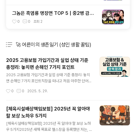
그놈은 흑염룡 명장면 TOP 5 | 중2병 감성
폭발!
0
0
조회
2
🚀 어른이의 생존일기 (성인 생활 꿀팁)
분류 전체보기
주요 글 목록
2025 고용보험 가입기간과 실업 상태 기준
총정리: 놓치면 손해인 7가지 포인트
글 내용
2025 고용보험 가입기간과 실업 상태 기준 총정리: 놓치
면 손해인 7가지 포인트직장을 떠나고 처음 마주한 단어가
‘실업 상태’였습니다. 저처럼 막막했던 분들이라면, 이 글이
작성시간
0
0
2025. 5. 29.
꼭 도움이 되길 바라며 고용보험 가입기간과 실업 상태 기
준을 진심 담아 풀어봅니다. 고용보험 가입기간이란? 기본
부터 정확히!2025년 현재, 고용보험 가입기간은 상용직과
[체육시설배상책임보험] 2025년 꼭 알아야
일용직 모두 포함해 누적 계산됩니다. 상용직은 월 단위로
할 보상 노하우 5가지
자동 계산되고, 일용직은 한 달에 8일 이상 일한 경우 1개
글 내용
월로 환산됩니다.📌 가입기간 계산 방법 요약고용형태인정
[체육시설배상책임보험] 2025년 꼭 알아야 할 보상 노하
조건주의사항상용직월 단위 자동 인정정규직, 계약직 포함
우 5가지2025년 새해 목표로 헬스장을 등록했던 저는, 설
일용직월 8일 이상 근무 시 1개월불규칙 근로는 제외 가능
렘 가득한 마음으로 PT를 받기 시작했습니다. 그런데 어느