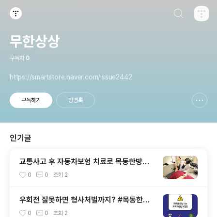
검색하기
티스토리
무한상상
구독자
0
https://smartstore.naver.com/issue2442
구독하기
방명록
신고하기 레이어
열기
인기글
교통사고 후 자동차보험 치료로 목동한방병
원에 입원을 해보려고 합니다. [바른지성한방
0
0
조회
2
병원]
우회전 잘못하면 형사처벌까지? #목동한방
병원 #바른지성한방병원 #교통사고입원
0
0
조회
2