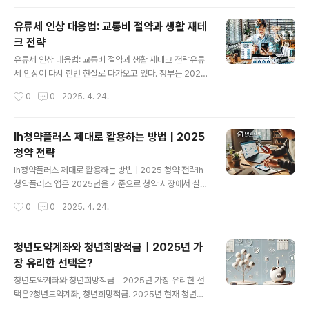
상 포함플랫폼 노동자나 프리랜서도..
이 제도가 없었더라면 정말 어디서부터 다시 시작해야 할
지 막막했을 거예요.요즘같이 물가도 오르고, 일자리는 불
유류세 인상 대응법: 교통비 절약과 생활 재테
안정한 상황에서 한순간의 사고나 실직, 질병으로 인해 위
크 전략
기를 맞는 가정이 점점 늘어나고 있어요. 그래서 오늘은 2
글 내용
025년 기준으로 위기가정 재기지원사업에 대해 자세하게
유류세 인상 대응법: 교통비 절약과 생활 재테크 전략유류
알려드릴게요.1. 위기가정 재기지원사업이란?이 사업은 갑
세 인상이 다시 한번 현실로 다가오고 있다. 정부는 2025
작스러운 위기 상황으로 인해 생계유지가 어려워진 가정이
년 5월부터 유류세 인하 폭을 줄이기로 하면서, 휘발유와
작성시간
0
0
2025. 4. 24.
다시 일어설 수 있도록 정부가 지원해주는 제도예요. 실직,
경유 가격이 리터당 최대 46원까지 오르게 된다. 이는 대
중증질환, 사망, 가정폭력 등 여러 이유..
부분의 시민들에게 교통비 인상을 의미하며, 가계 부담으
로 직결된다. 이번 글에서는 유류세 인상에 현명하게 대처
lh청약플러스 제대로 활용하는 방법 | 2025
할 수 있는 재테크 전략과 실생활 절약 팁을 정리해보았다.
청약 전략
유류세 인상, 얼마나 오르나?기획재정부에 따르면 휘발유
글 내용
는 리터당 698원에서 738원, 경유는 448원에서 494원
lh청약플러스 제대로 활용하는 방법 | 2025 청약 전략lh
으로 각각 40원, 46원 인상된다. 국제유가가 하락하고 소
청약플러스 앱은 2025년을 기준으로 청약 시장에서 실수
비자물가가 안정세를 보이고 있음에도, 한시적 유류세 인
요자가 가장 많이 찾는 필수 도구입니다. 복잡한 청약 절차
작성시간
0
0
2025. 4. 24.
하 종료와 함께 단계적인 정상화가 이뤄지는 것이다.가계
를 앱 하나로 간편하게 해결할 수 있는 시대. 이제는 아파트
에 어떤 영향이 있을까?월 100리터..
분양 공고를 검색하는 것만으로는 부족합니다. 당첨 확률
까지 분석하고 내게 맞는 단지를 골라주는 똑똑한 앱을 알
청년도약계좌와 청년희망적금｜2025년 가
아야 하죠.이 글에서는 lh청약플러스의 핵심 기능, 실제 활
장 유리한 선택은?
용법, 고급 전략까지 전부 알려드릴게요. 청약 준비가 처음
글 내용
인 분들이라도 따라만 하면 충분히 이해하고 적용할 수 있
청년도약계좌와 청년희망적금｜2025년 가장 유리한 선
도록 구성했습니다.1. lh청약플러스 앱이란?국토교통부와
택은?청년도약계좌, 청년희망적금. 2025년 현재 청년을
LH공사가 운영하는 공식 청약 통합 애플리케이션입니다.
위한 대표 금융상품 두 가지입니다. 하지만 이름이 비슷하