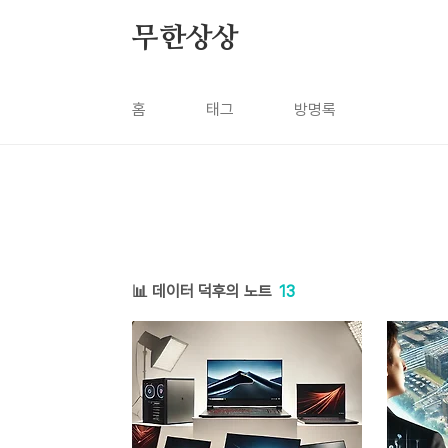
본문 바로가기
무한상상
홈
태그
방명록
📊 데이터 덕후의 노트
13