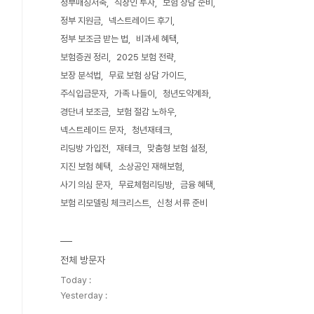
정부매칭저축
직장인 투자
보험 상담 준비
정부 지원금
넥스트레이드 후기
정부 보조금 받는 법
비과세 혜택
보험증권 정리
2025 보험 전략
보장 분석법
무료 보험 상담 가이드
주식입금문자
가족 나들이
청년도약계좌
경단녀 보조금
보험 절감 노하우
넥스트레이드 문자
청년재테크
리딩방 가입전
재테크
맞춤형 보험 설정
지진 보험 혜택
소상공인 재해보험
사기 의심 문자
무료체험리딩방
금융 혜택
보험 리모델링 체크리스트
신청 서류 준비
전체 방문자
Today :
Yesterday :