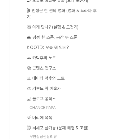
🍳 오늘도 요알못 탈출 (요리 도전기)
🎬 인생은 한 편의 영화 (영화 & 드라마 후
기)
🧐 이게 맞나? (실험 & 도전기)
🛋️ 감성 한 스푼, 공간 두 스푼
💃 OOTD: 오늘 뭐 입지?
🚗 카덕후의 노트
🚀 콘텐츠 연구소
📊 데이터 덕후의 노트
🎨 키보드 위 예술가
💻 블로그 공작소
CHANCE PAPA
💡 머리에 쏙쏙
🤯 뇌세포 풀가동 (문제 해결 & 고찰)
무한상상신상리뷰