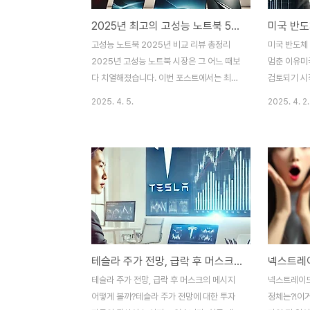
2025년 최고의 고성능 노트북 5종 비교
고성능 노트북 2025년 비교 리뷰 총정리
미국 반도체
2025년 고성능 노트북 시장은 그 어느 때보
멈춘 이유미
다 치열해졌습니다. 이번 포스트에서는 최신
검토되기 시
고성능 노트북 다섯 가지 모델을 실사용 기반
들리고 있어
2025. 4. 5.
2025. 4. 2.
으로 리뷰하며, 성능, 무게, 디스플레이, 발열
삼성전자와 T
과 소음까지 꼼꼼히 비교해봤습니다.1. LG 그
상치 못한 
램 17초경량 1.35kg에 17인치 WQXGA 해
미국 정부는
상도를 제공하는 LG 그램 17은 휴대성과 화
해 조건을 
면 크기를 모두 만족시키는 모델입니다. 문서
요. 그동안 
작업과 영상 소비에 강력 추천됩니다.2. 삼성
세금 감면, 
갤럭시북 4 프로AMOLED 터치 디스플레이
건에 따라 
가 압도적이며, 삼성 기기들과의 연동성 또한
는 의미예요
뛰어납니다. 특히 색감 표현력과 생동감은 디
적 예산 갈등
테슬라 주가 전망, 급락 후 머스크의 메시지 어떻게 볼까?
자이너나 영상 편집자에게 최적입니다.3.
등 다양한 
ASUS ROG 제피러스 G14라이젠 8000
미국 상무부
테슬라 주가 전망, 급락 후 머스크의 메시지
넥스트레이드
시리즈와 OLED 120Hz 디스플레이 조합..
‘조건부 지급
어떻게 볼까?테슬라 주가 전망에 대한 투자
정체는?!이거