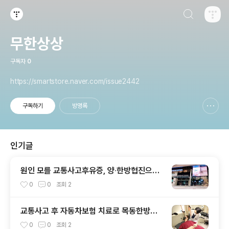
검색하기
티스토리
무한상상
구독자
0
https://smartstore.naver.com/issue2442
구독하기
방명록
신고하기 레이어
열기
인기글
원인 모를 교통사고후유증, 양∙한방협진으로
잡는다 #강남교통사고 # 강남한방병원 #서
0
0
조회
2
초한방병원
교통사고 후 자동차보험 치료로 목동한방병
원에 입원을 해보려고 합니다. [바른지성한방
0
0
조회
2