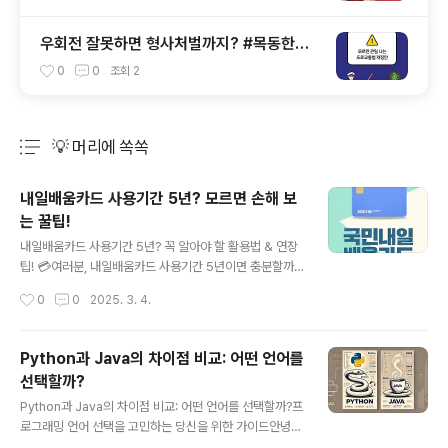
병원]
우회전 잘못하면 형사처벌까지? #목동한방
병원 #바른지성한방병원 #교통사고입원
0
0
조회
2
💡 머리에 쏙쏙
분류 전체보기
주요 글 목록
내일배움카드 사용기간 5년? 모르면 손해 보
는 꿀팁!
글 내용
내일배움카드 사용기간 5년? 꼭 알아야 할 활용법 & 연장
팁! 💳여러분, 내일배움카드 사용기간 5년이면 충분할까
요? "아, 이거 나중에 써야지~" 하고 있다가 갑자기 기한
작성시간
0
0
2025. 3. 4.
끝나서 낭패 본 사람, 한둘이 아닙니다. 오늘은 내일배움카
드의 사용기간, 연장 가능 여부, 그리고 100% 활용하는 법
까지 꼼꼼하게 알려드릴게요! 내일배움카드 사용기간, 몇
Python과 Java의 차이점 비교: 어떤 언어를
년까지 가능할까?✅ 기본 사용기간: 발급일로부터 5년✅
선택할까?
훈련과정 수강 가능 기간: 계좌 발급 후 승인된 과정 등록
글 내용
후 수강 가능✅ 지원 한도: 1인당 최대 500만 원 (개인별
Python과 Java의 차이점 비교: 어떤 언어를 선택할까?프
차등 지급)내일배움카드, 혹시 연장도 가능할까? 🤔"내일
로그래밍 언어 선택을 고민하는 당신을 위한 가이드안녕하
배움카드 사용기간 5년이 지났는데, 아직 더 배우고 싶어
세요, 프로그래밍을 배우거나 새로운 언어를 선택할 때 고