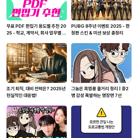
무료 PDF 편집기 용도별 추천 20
PUBG 8주년 이벤트 2025 - 한
25 - 학교, 계약서, 회사 업무별 B
정판 스킨 & 미션 보상 총정리
EST 툴
조기 퇴직, 대비 전략은? 2025년
그놈은 흑염룡 줄거리 정리 | 중2
현실적인 대응법!
병 감성 폭발하는 명장면 7선