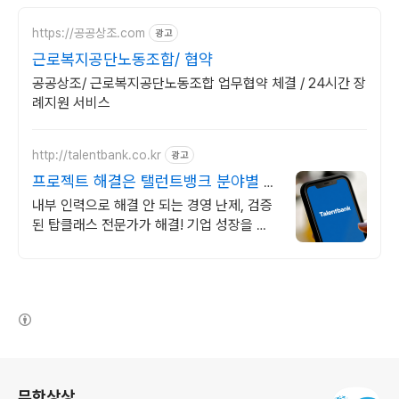
https://공공상조.com
광고
근로복지공단노동조합/ 협약
공공상조/ 근로복지공단노동조합 업무협약 체결 / 24시간 장
례지원 서비스
http://talentbank.co.kr
광고
프로젝트 해결은 탤런트뱅크 분야별 전
문성 검증완료
내부 인력으로 해결 안 되는 경영 난제, 검증
된 탑클래스 전문가가 해결! 기업 성장을 가
로막는 프로젝트 난제, 무료 매칭 상담으로
빠르게 끝내세요!
(새창열림)
로그 정보
무한상상