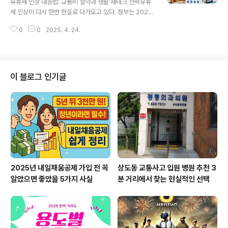
유류세 인상 대응법: 교통비 절약과 생활 재테크 전략유류
알려드릴게요.1. 위기가정 재기지원사업이란?이 사업은 갑
세 인상이 다시 한번 현실로 다가오고 있다. 정부는 2025
작스러운 위기 상황으로 인해 생계유지가 어려워진 가정이
년 5월부터 유류세 인하 폭을 줄이기로 하면서, 휘발유와
다시 일어설 수 있도록 정부가 지원해주는 제도예요. 실직,
0
0
2025. 4. 24.
경유 가격이 리터당 최대 46원까지 오르게 된다. 이는 대
중증질환, 사망, 가정폭력 등 여러 이유..
부분의 시민들에게 교통비 인상을 의미하며, 가계 부담으
로 직결된다. 이번 글에서는 유류세 인상에 현명하게 대처
할 수 있는 재테크 전략과 실생활 절약 팁을 정리해보았다.
유류세 인상, 얼마나 오르나?기획재정부에 따르면 휘발유
이 블로그 인기글
는 리터당 698원에서 738원, 경유는 448원에서 494원
으로 각각 40원, 46원 인상된다. 국제유가가 하락하고 소
비자물가가 안정세를 보이고 있음에도, 한시적 유류세 인
하 종료와 함께 단계적인 정상화가 이뤄지는 것이다.가계
에 어떤 영향이 있을까?월 100리터..
2025년 내일채움공제 가입 전 꼭
상도동 교통사고 입원 병원 추천 3
알았으면 좋았을 5가지 사실
분 거리에서 찾는 현실적인 선택