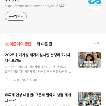
https://smartstore.naver.com/issue2442
구독하기
더보기
🚀 어른이의 생존일기 (성인 생활 꿀팁)
의 다른 글
2025 위기가정 재기지원사업 총정리 7가지
핵심포인트
글 내용
2025 위기가정 재기지원사업 총정리 7가지 핵심포인
트'위기가정 재기지원사업'이라는 말을 처음 들었을 때, 저
는 그냥 복잡한 행정 제도 중 하나라고만 생각했어요. 하지
0
0
2025. 4. 30.
만 몇 년 전 저희 가족이 갑작스러운 위기를 맞이했을 때,
이 제도가 없었더라면 정말 어디서부터 다시 시작해야 할
지 막막했을 거예요.요즘같이 물가도 오르고, 일자리는 불
유류세 인상 대응법: 교통비 절약과 생활 재테
안정한 상황에서 한순간의 사고나 실직, 질병으로 인해 위
기를 맞는 가정이 점점 늘어나고 있어요. 그래서 오늘은 2
크 전략
글 내용
025년 기준으로 위기가정 재기지원사업에 대해 자세하게