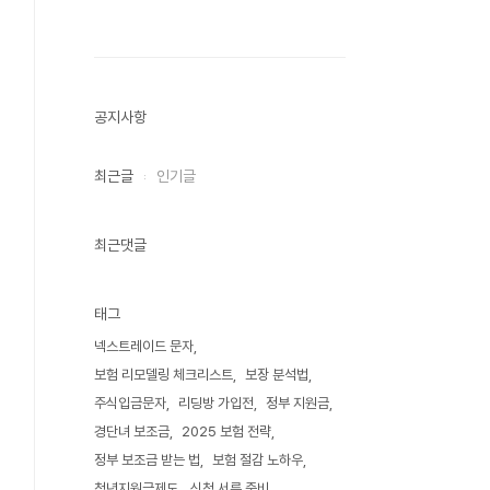
공지사항
최근글
인기글
최근댓글
태그
넥스트레이드 문자
보험 리모델링 체크리스트
보장 분석법
주식입금문자
리딩방 가입전
정부 지원금
경단녀 보조금
2025 보험 전략
정부 보조금 받는 법
보험 절감 노하우
청년지원금제도
신청 서류 준비