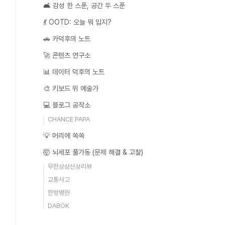
🛋️ 감성 한 스푼, 공간 두 스푼
💃 OOTD: 오늘 뭐 입지?
🚗 카덕후의 노트
🚀 콘텐츠 연구소
📊 데이터 덕후의 노트
🎨 키보드 위 예술가
💻 블로그 공작소
CHANCE PAPA
💡 머리에 쏙쏙
🤯 뇌세포 풀가동 (문제 해결 & 고찰)
무한상상신상리뷰
교통사고
한방병원
DABOK