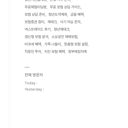
무료체험리딩방
무료 보험 상담 가이드
보험 상담 준비
청년도약계좌
금융 혜택
보험증권 정리
재테크
사기 의심 문자
넥스트레이드 후기
청년재테크
갱신형 보험 분석
소상공인 재해보험
비과세 혜택
가족 나들이
맞춤형 보험 설정
직장인 투자
지진 보험 혜택
정부매칭저축
전체 방문자
Today :
Yesterday :