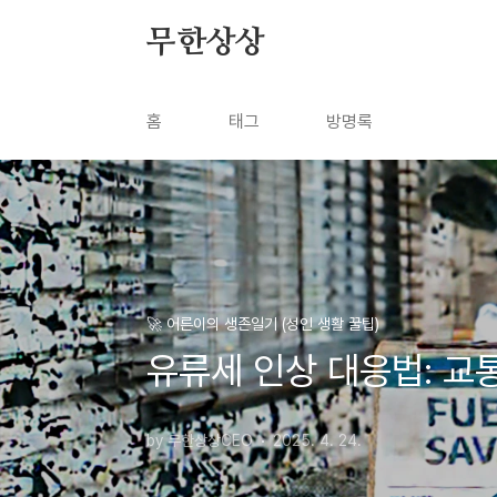
본문 바로가기
무한상상
홈
태그
방명록
🚀 어른이의 생존일기 (성인 생활 꿀팁)
유류세 인상 대응법: 교
by 무한상상CEO
2025. 4. 24.