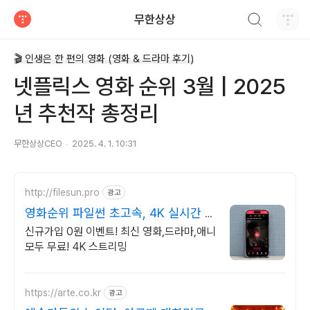
검색하기
무한상상
티스토리
🎬 인생은 한 편의 영화 (영화 & 드라마 후기)
넷플릭스 영화 순위 3월 | 2025
년 추천작 총정리
무한상상CEO
2025. 4. 1. 10:31
http://filesun.pro
광고
영화순위 파일썬 초고속, 4K 실시간 보
기!
신규가입 0원 이벤트! 최신 영화,드라마,애니
모두 무료! 4K 스트리밍
https://arte.co.kr
광고