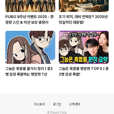
PUBG 8주년 이벤트 2025 - 한
조기 퇴직, 대비 전략은? 2025년
정판 스킨 & 미션 보상 총정리
현실적인 대응법!
그놈은 흑염룡 줄거리 정리 | 중2
그놈은 흑염룡 명장면 TOP 5 | 중
병 감성 폭발하는 명장면 7선
2병 감성 폭발!
의안내
티스토리
로그인
고객센터
© Daum Corp.