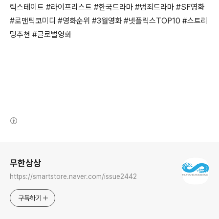
릭스테이트 #라이프리스트 #한국드라마 #범죄드라마 #SF영화
#로맨틱코미디 #영화순위 #3월영화 #넷플릭스TOP10 #스트리
밍추천 #글로벌영화
(새창열림)
로그 정보
무한상상
https://smartstore.naver.com/issue2442
구독하기