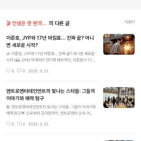
더보기
🎬 인생은 한 편의 영화 (영화 & 드라마 후기)
의 다른 글
이준호, JYP와 17년 마침표… 진짜 끝? 아니
면 새로운 시작?
글 내용
🛫 이준호, JYP와 17년 마침표… 진짜 끝? 아니면 새로운
시작?🕰️ 2PM 막내에서 연기파 배우까지, 이준호의 17년
서사… JYP와의 마지막 인사사람이 17년을 함께한다는
0
0
2025. 3. 21.
게 쉬운 일일까요?고등학생 때 데뷔해서 이제는 30대 배
우로 당당히 자리 잡은 이준호.그와 함께한 시간이 무려 17
년이라는데… 와 진짜 영화보다 더 영화 같쥬?근데 그 긴
엔트로엔터테인먼트의 빛나는 스타들: 그들의
시간의 끝자락에서 들려온 소식이 있었으니…바로 "JYP와
전속계약 종료"! 😳믿고 보던 2PM 이준호, 요즘은 드라마
이야기와 매력 탐구
글 내용
에서도 연기력 칭찬받던 그 배우 이준호!그가 이제 JYP를
🎤 엔트로엔터테인먼트의 빛나는 스타들: 그들의 이야기와
떠나 새로운 둥지를 찾는다니…팬들 마음은 그야말로 심쿵,
매력 탐구🌟 신유부터 김다현까지, 엔트로엔터 소속 아티
심란, 심각 모드ㅠㅠ이번 글에서는 이준호의 17년 발자취
스트들의 매력 대공개!여러분, 엔터테인먼트 업계에서 사
부터 JYP와의 작별 의미,그리고 앞으로의 행보까지 아주
0
0
2025. 3. 21.
명 변경은 단순한 이름 교체를 넘어 새로운 비전과 방향성
찐하게 풀어..
을 의미하죠. 최근 그레인엔터테인먼트가 엔트로엔터테인
먼트로 새롭게 태어났다는 소식, 들으셨나요? 이 변화의 중