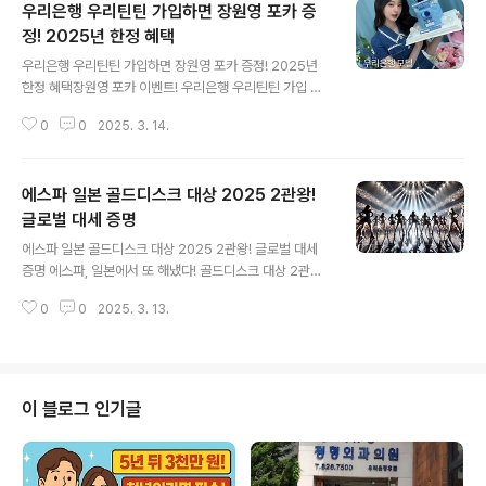
우리은행 우리틴틴 가입하면 장원영 포카 증
심에는 소속 아티스트들의 빛나는 활동과 그들의 매력이
자리하고 있습니다. 오늘은 엔트로엔터테인먼트의 대표 아
정! 2025년 한정 혜택
글 내용
티스트들을 소개하며, 그들의 이야기와 매력을 함께 탐구
우리은행 우리틴틴 가입하면 장원영 포카 증정! 2025년
해보려고 합니다. 기대되시죠? 😊엔트로엔터테인먼트에
한정 혜택장원영 포카 이벤트! 우리은행 우리틴틴 가입 혜
는 다양한 분야에서 활약하는 아티스트들이 소속되어 있습
택요즘 은행 이벤트도 경쟁이 치열하다죠? 그런데 이번엔
니다. 그들의 음악과 무대, 그리고 그 이면의 이야기들은 팬
0
0
2025. 3. 14.
다릅니다! 우리은행에서 2025년 초대형 이벤트를 진행한
들에게 큰 감동과 즐거움을 주고 있습니다. 이번 글에서는..
다고 해요.우리틴틴 가입만 하면 장원영 포카 증정? 네, 맞
습니다! 거기에 럭키비키까지? 이건 진짜 혜자 이벤트 아닙
에스파 일본 골드디스크 대상 2025 2관왕!
니까!?우리틴틴 가입 혜택, 무엇이 좋을까?청소년을 위한
금융 서비스인데요, 요즘은 어린 나이부터 금융을 배우는
글로벌 대세 증명
글 내용
게 중요하쥬? 그래서 우리은행이 10~18세 청소년들을 위
에스파 일본 골드디스크 대상 2025 2관왕! 글로벌 대세
해 아주 실속 있는 혜택을 준비했어요.✅ 장원영 포카 증정
증명 에스파, 일본에서 또 해냈다! 골드디스크 대상 2관왕
→ K-POP 팬이라면 무조건 득템!✅ 럭키비키 추가 증정
🏆여러분, 에스파가 일본 골드디스크 대상 2025에서 무
→ 한정판 굿즈까지?!✅ 간편한 계좌 개설 → 앱으로 쉽게
0
0
2025. 3. 13.
려 2관왕을 차지했다고 합니다! 🎉 이게 대체 몇 번째 대박
가입!✅ 송금·ATM 출금..
입니까? 2024년에도 일본에서 엄청난 활약을 했는데, 20
25년 들어서도 이 기세를 이어가고 있어요. K-POP 걸그
룹 중에서도 확실히 독보적인 존재감을 뽐내는 에스파, 이
번 수상으로 글로벌 대세임을 다시 한 번 증명했습니다.에
이 블로그 인기글
스파가 받은 상은? 🏆🏆자, 궁금한 상장 목록 나갑니다!베
스트 3 뉴 아티스트 (Best 3 New Artists) – 일본에서
가장 주목받은 신인 아티스트에게 주는 상!베스트 K-팝 아