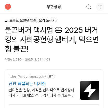
검색하기
무한상상
티스토리
🍳 오늘도 요알못 탈출 (요리 도전기)
불끈버거 맥시멈 🍔 2025 버거
킹의 사회공헌형 햄버거, 먹으면
힘 불끈!
무한상상CEO
2025. 3. 21. 14:03
https://m.bunjang.co.kr/
광고
금방 품절되는 버거킹
컨디션은 신상, 가격은 합리적으로 번개장터
에서 만나보세요! 전국 각지에서 올라오는 전
국구 최다 상품 매일 10만 개 이상의 신규 상
품 업로드