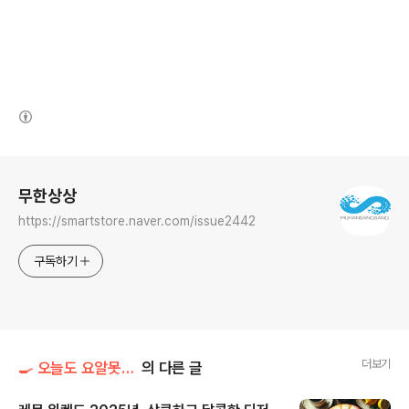
(새창열림)
로그 정보
무한상상
https://smartstore.naver.com/issue2442
구독하기
더보기
🍳 오늘도 요알못 탈출 (요리 도전기)
의 다른 글