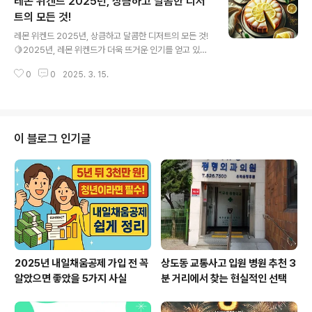
레몬 위켄드 2025년, 상큼하고 달콤한 디저
트의 모든 것!
글 내용
레몬 위켄드 2025년, 상큼하고 달콤한 디저트의 모든 것!
🍋2025년, 레몬 위켄드가 더욱 뜨거운 인기를 얻고 있다
는 사실! 상큼함과 달콤함이 완벽하게 조화된 레몬 위켄드
0
0
2025. 3. 15.
를 지금 바로 경험해 보세요. 🤩레몬 위켄드, 상큼하고 촉
촉한 디저트의 완벽한 조화!레몬 위켄드는 단순한 레몬 케
이크가 아니에요! 2025년을 맞아 더욱 많은 사람들이 이
맛있고 특별한 디저트를 찾고 있답니다. 프랑스에서 유래
된 이 케이크는 'Weekend Citron'이라는 이름에서 알
이 블로그 인기글
수 있듯이 주말에 친구들과 가족과 함께 나누기 좋은 디저
트로 유명하죠. 그만큼 사람들이 찾는 이유는 확실하답니
다! 🧁촉촉한 파운드케이크 베이스 위에 레몬 제스트와 레
몬즙을 아낌없이 넣고, 그 위에 달콤한 레몬 아이싱을 듬뿍
뿌려주면 이 디저트의..
2025년 내일채움공제 가입 전 꼭
상도동 교통사고 입원 병원 추천 3
알았으면 좋았을 5가지 사실
분 거리에서 찾는 현실적인 선택