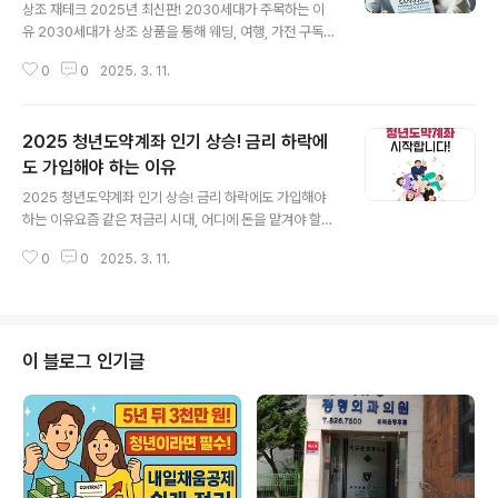
상조 재테크 2025년 최신판! 2030세대가 주목하는 이
유 2030세대가 상조 상품을 통해 웨딩, 여행, 가전 구독까
지 활용하는 새로운 재테크 방법을 소개합니다!상조 재테
0
0
2025. 3. 11.
크, 2030세대의 필수 재테크 전략상조 상품이 이제는 장
례 대비뿐만 아니라 결혼, 여행, 가전 구독까지 활용할 수
있는 새로운 방법이 되고 있습니다.2030 맞춤형 상조 재
2025 청년도약계좌 인기 상승! 금리 하락에
테크 상품 BEST 4프리드라이프 – 프라이빗 이동 서비스
보람상조 – 반려동물 & 건강 상품교원라이프 – LG 가전
도 가입해야 하는 이유
글 내용
구독 지원대명아임레디 – 버킷마켓 결합 상품결론: 상조 상
2025 청년도약계좌 인기 상승! 금리 하락에도 가입해야
품, 재테크로 활용 가능!더 이상 장례 준비용이 아니라 20
하는 이유요즘 같은 저금리 시대, 어디에 돈을 맡겨야 할지
30세대의 새로운 재테크 수단으로 활용될 수 있습니다.
고민되시죠? 특히 청년들은 목돈을 모으기 어려운 현실 속
0
0
2025. 3. 11.
에서 청년도약계좌라는 희망의 빛을 발견하고 있습니
다. 청년도약계좌란?청년도약계좌는 정부가 청년들의 장
기적인 목돈 마련을 돕기 위해 설계한 금융 상품입니다. 일
정 기간 저축을 유지하면 정부에서 추가 지원금을 지급해
더욱 안정적으로 자산을 형성할 수 있습니다.청년도약계
이 블로그 인기글
좌, 왜 이렇게 인기일까?금리 하락 속에서도 높은 수익 - 시
중 은행 금리가 낮아도 정부 지원 덕분에 안정적인 이자가
제공됩니다.최대 5,000만 원 목돈 마련 가능 - 5년 동안
꾸준히 저축하면 목돈을 형성할 수 있습니다.이자소득 비
과세 혜택 - 세금 부담 없이 실질적인 이..