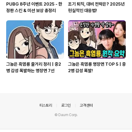
PUBG 8주년 이벤트 2025 - 한
조기 퇴직, 대비 전략은? 2025년
정판 스킨 & 미션 보상 총정리
현실적인 대응법!
그놈은 흑염룡 줄거리 정리 | 중2
그놈은 흑염룡 명장면 TOP 5 | 중
병 감성 폭발하는 명장면 7선
2병 감성 폭발!
의안내
티스토리
로그인
고객센터
© Daum Corp.