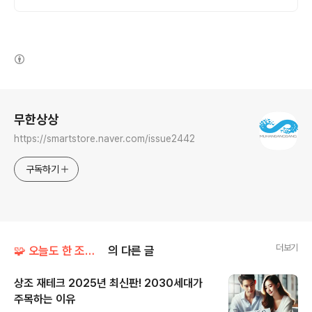
야 지원까지
(새창열림)
로그 정보
무한상상
https://smartstore.naver.com/issue2442
구독하기
더보기
🧩 오늘도 한 조각 배움 (새로운 배움)
의 다른 글
상조 재테크 2025년 최신판! 2030세대가
주목하는 이유
글 내용