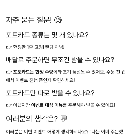
자주 묻는 질문! 🧐
포토카드 종류는 몇 개 있나요?
👉 한정판 1종 고정! 랜덤 아님!
배달로 주문하면 무조건 받을 수 있나요?
👉
포토카드는 한정 수량
이라 조기 품절될 수 있어요. 주문 전 앱
에서 이벤트 진행 중인지 확인하세요!
포토카드만 따로 받을 수 있나요?
👉 아쉽지만
이벤트 대상 메뉴
를 주문해야 받을 수 있어요!
여러분의 생각은? 💬
여러분은 이번 이벤트 어떻게 생각하시나요? "나는 이미 주문했