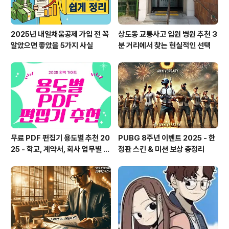
2025년 내일채움공제 가입 전 꼭
상도동 교통사고 입원 병원 추천 3
알았으면 좋았을 5가지 사실
분 거리에서 찾는 현실적인 선택
무료 PDF 편집기 용도별 추천 20
PUBG 8주년 이벤트 2025 - 한
25 - 학교, 계약서, 회사 업무별 B
정판 스킨 & 미션 보상 총정리
EST 툴