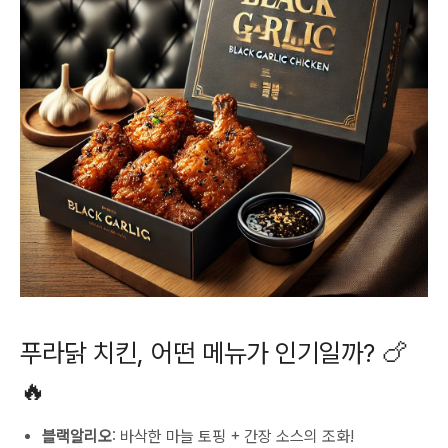
푸라닭 치킨, 어떤 메뉴가 인기일까? 🍗
🔥
블랙알리오
: 바삭한 마늘 토핑 + 간장 소스의 조화!