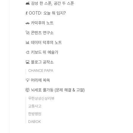
🛋️ 감성 한 스푼, 공간 두 스푼
💃 OOTD: 오늘 뭐 입지?
🚗 카덕후의 노트
🚀 콘텐츠 연구소
📊 데이터 덕후의 노트
🎨 키보드 위 예술가
💻 블로그 공작소
CHANCE PAPA
💡 머리에 쏙쏙
🤯 뇌세포 풀가동 (문제 해결 & 고찰)
무한상상신상리뷰
교통사고
한방병원
DABOK