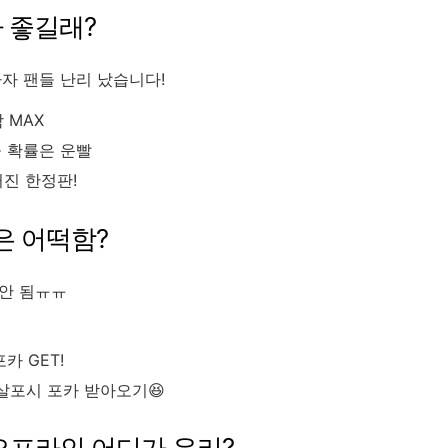
 좋길래?
마자 팬들 난리 났습니다!
 MAX
 확률은 운빨
커진 한정판!
은 어떡함?
 안 됨ㅠㅠ
카 GET!
 살포시 포카 받아오기😆
 오프라인 어디가 유리?