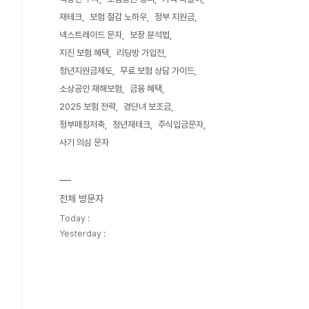
재테크
보험 절감 노하우
정부 지원금
넥스트레이드 문자
보장 분석법
지진 보험 혜택
리딩방 가입전
청년지원금제도
무료 보험 상담 가이드
소상공인 재해보험
금융 혜택
2025 보험 전략
경단녀 보조금
정부매칭저축
청년재테크
주식입금문자
사기 의심 문자
전체 방문자
Today :
Yesterday :