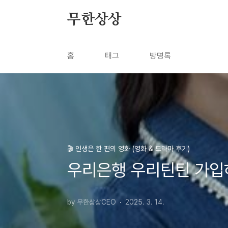
본문 바로가기
무한상상
홈
태그
방명록
🎬 인생은 한 편의 영화 (영화 & 드라마 후기)
우리은행 우리틴틴 가입하
by 무한상상CEO
2025. 3. 14.