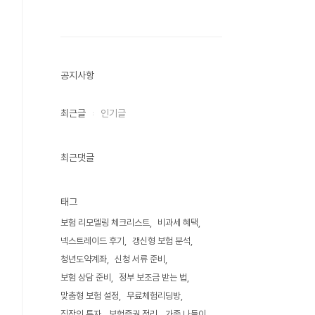
공지사항
최근글
인기글
최근댓글
태그
보험 리모델링 체크리스트
비과세 혜택
넥스트레이드 후기
갱신형 보험 분석
청년도약계좌
신청 서류 준비
보험 상담 준비
정부 보조금 받는 법
맞춤형 보험 설정
무료체험리딩방
직장인 투자
보험증권 정리
가족 나들이