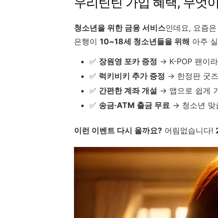
우리틴틴 가입 혜택, 무엇이
청소년을 위한 금융 서비스
인데요, 요즘은
은행이
10~18세 청소년들을 위해
아주 실
✅
장원영 포카 증정
→ K-POP 팬이
✅
럭키비키 추가 증정
→ 한정판 굿즈
✅
간편한 계좌 개설
→ 앱으로 쉽게 
✅
송금·ATM 출금 무료
→ 청소년 맞
이런 이벤트 다시 올까요?
어림없습니다!