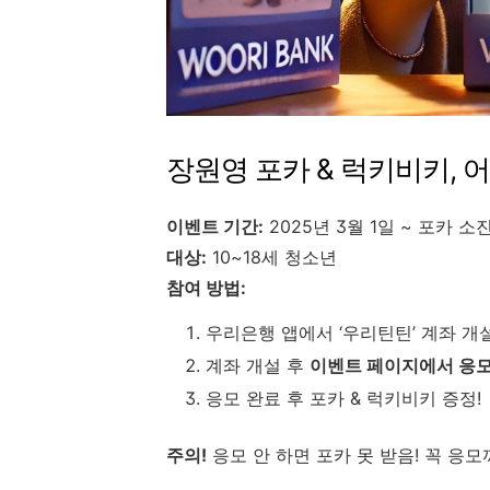
장원영 포카 & 럭키비키, 
이벤트 기간:
2025년 3월 1일 ~ 포카 소
대상:
10~18세 청소년
참여 방법:
우리은행 앱에서 ‘우리틴틴’ 계좌 개
계좌 개설 후
이벤트 페이지에서 응모
응모 완료 후 포카 & 럭키비키 증정!
주의!
응모 안 하면 포카 못 받음! 꼭 응모