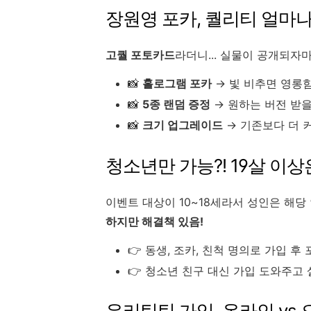
장원영 포카, 퀄리티 얼마나
고퀄 포토카드
라더니... 실물이 공개되자
📸
홀로그램 포카
→ 빛 비추면 영롱함
📸
5종 랜덤 증정
→ 원하는 버전 받을
📸
크기 업그레이드
→ 기존보다 더 
청소년만 가능?! 19살 이상
이벤트 대상이 10~18세라서 성인은 해당
하지만 해결책 있음!
👉 동생, 조카, 친척 명의로 가입 후 포
👉 청소년 친구 대신 가입 도와주고
우리틴틴 가입, 온라인 vs