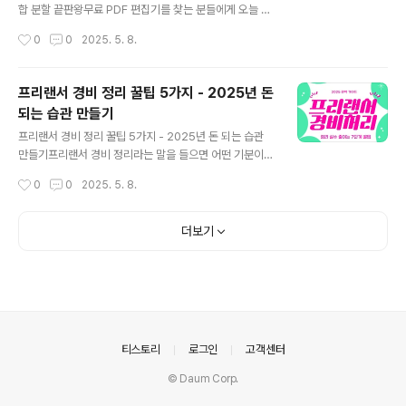
운 환경에서 최고의 선택.ezPDF Editor - 국산 PDF 편
합 분할 끝판왕무료 PDF 편집기를 찾는 분들에게 오늘 추
집기의 자존심텍스트 편집, 이미지 삽입, 전자서명까지 가
천할 도구는 PDFsam입니다. 무료 PDF 편집기 PDFsa
작성시간
0
0
2025. 5. 8.
능. UI는 직관적이고 한글화 완..
m이 뭔가요?요즘 들어 문서 작업하면서 PDF로 된 파일을
수정해야 할 때가 자주 있었어요. 그럴 때마다 Adobe Ac
robat처럼 무거운 프로그램은 부담되고, 광고 많은 웹 툴
프리랜서 경비 정리 꿀팁 5가지 - 2025년 돈
은 좀 꺼려지더라고요. 그러다 발견한 게 바로 PDFsam이
되는 습관 만들기
라는 오픈소스 도구였죠. 설치형과 포터블 버전 둘 다 제공
글 내용
하고, 윈도우, 맥, 리눅스까지 전부 지원돼요. 무엇보다 광
프리랜서 경비 정리 꿀팁 5가지 - 2025년 돈 되는 습관
고가 전혀 없고 기능이 충실해서 진짜 깜짝 놀랐어요.PDF
만들기프리랜서 경비 정리라는 말을 들으면 어떤 기분이
병합 분할 회전, 기본 기능이 충실해요제가 처음 써본 기능
드시나요?저는 처음에 이 단어만 들어도 심장이 쿵 내려앉
작성시간
0
0
2025. 5. 8.
은 PDF 병합이었어요. 여러 개의 PDF 파일을 선택해서..
았어요.장부? 회계? 숫자? 그런 거랑 전혀 안 어울린다고
생각했거든요.하지만 어느 날, 세무사에게 맡겼던 신고 비
용보다내가 빠뜨린 경비가 더 크다는 걸 알고 충격을 받았
더보기
죠. 그날 이후, 저는 직접 프리랜서 경비 정리를 해보기로
결심했어요.생각보다 어렵지 않았고, 매달 정리하는 습관
을 들이니까 오히려 마음이 편해지더라고요.오늘은 제가
직접 사용해보고 추천하는 2025년 기준 경비 정리 툴 5가
지와 활용법을 소개합니다.1. 머니핀 - 모바일로 똑똑하게
경비 관리프리랜서에게 최적화된 회계 앱이에요. 자동 분
의안내
티스토리
로그인
고객센터
류 기능 덕분에 지출 태그만 누르면..
© Daum Corp.