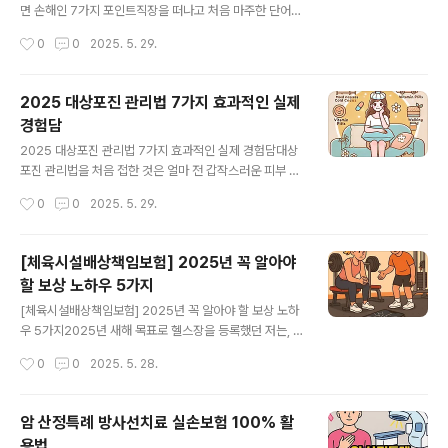
5년부터 사전투표 시 모바일 주민등록증 또는 모바일 운전
면 손해인 7가지 포인트직장을 떠나고 처음 마주한 단어가
면허증을 사용할 수 있습니다. 이는 정부24 앱 또는 PASS
‘실업 상태’였습니다. 저처럼 막막했던 분들이라면, 이 글이
작성시간
0
0
2025. 5. 29.
앱을 통해 발급받을 수 있으며, 실물 없이도 투표가 가능합
꼭 도움이 되길 바라며 고용보험 가입기간과 실업 상태 기
니다.왜 사전투표에서 모바일 신분..
준을 진심 담아 풀어봅니다. 고용보험 가입기간이란? 기본
부터 정확히!2025년 현재, 고용보험 가입기간은 상용직과
2025 대상포진 관리법 7가지 효과적인 실제
일용직 모두 포함해 누적 계산됩니다. 상용직은 월 단위로
경험담
자동 계산되고, 일용직은 한 달에 8일 이상 일한 경우 1개
글 내용
월로 환산됩니다.📌 가입기간 계산 방법 요약고용형태인정
2025 대상포진 관리법 7가지 효과적인 실제 경험담대상
조건주의사항상용직월 단위 자동 인정정규직, 계약직 포함
포진 관리법을 처음 접한 것은 얼마 전 갑작스러운 피부 통
일용직월 8일 이상 근무 시 1개월불규칙 근로는 제외 가능
증 때문이었습니다. 피부가 찌르는 듯한 느낌이 들더니 결
작성시간
0
0
2025. 5. 29.
실업 상태 기준은 생각보다 까다롭다?실업 상태 기준은 단
국 발진까지 나타났죠. 이번 글에서는 제 실제 경험담을 바
순히 ‘일 안 하고 있음’이..
탕으로 효과적이었던 2025 대상포진 관리법을 소개해드
리겠습니다.대상포진 관리법 #1 - 초기 대응이 중요!대상
[체육시설배상책임보험] 2025년 꼭 알아야
포진 관리법에서 가장 중요한 것은 초기 대응입니다. 통증
할 보상 노하우 5가지
을 느끼자마자 바로 병원에 갔던 것이 정말 다행이었어요.
글 내용
빠른 항바이러스제 투약으로 증상이 심각해지기 전에 회복
[체육시설배상책임보험] 2025년 꼭 알아야 할 보상 노하
이 가능했습니다.대상포진 관리법 #2 - 충분한 휴식피로
우 5가지2025년 새해 목표로 헬스장을 등록했던 저는, 설
와 스트레스는 대상포진을 악화시키기 때문에, 충분한 휴
렘 가득한 마음으로 PT를 받기 시작했습니다. 그런데 어느
작성시간
0
0
2025. 5. 28.
식은 필수였습니다. 저는 매일 규칙적으로 최소 8시간 이
날, 강사님의 실수로 제 아이폰이 바닥에 내동댕이쳐지고
상의 수면을 유지하며 빠르게 컨디션을 회복할 ..
말았죠. 순간 멍해졌어요. 핸드폰은 깨지고, 마음도 같이 깨
져버린 느낌이었어요.하지만 감사하게도, 체육시설배상책
암 산정특례 방사선치료 실손보험 100% 활
임보험이라는 제도를 알게 되면서 이 일은 완전히 반전되
용법