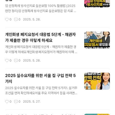
었답니다. 이 글에서는 제가 보상을 받은 실제 경험을 토대
글 내용
로, 꼭 알아야 할 보상 노하우 5가지를 나눠드릴게요. 1. 체
암 산정특례 방사선치료 실손보험 100% 활용법 (2025
육시설배상책임보험이란?체육시설에서 이용자에게 발생
완전 정리)암 산정특례 방사선치료 실손보험은 암 치료 중
한 **신체 또는 재산 피해**를 보상하는 보험으로, 2025
꼭 알아야 할 혜택입니다. 저 역시 2024년 말 갑상선암 진
작성시간
0
0
2025. 5. 28.
년 현재 대부분의 헬스장이 가입 중입니다. 특히 스마트폰,
단을 받고 방사선 치료를 하며 이 제도의 중요성을 절실히
스마트워치 같은 고가 전자기기..
느꼈습니다. 막막했던 병원비와 실손보험 청구 과정을 직
접 경험한 후, 지금은 다른 분들께 꼭 알려드리고 싶어 이렇
개인회생 폐지요청서 대응법 5단계 - 채권자
게 정리하게 되었어요.암 산정특례 방사선치료 실손보험이
가 제출한 경우 이렇게 하세요
란?암 진단을 받으면 산정특례 등록을 통해 건강보험 혜택
글 내용
을 확대받을 수 있습니다. 특히 방사선치료 같은 고가 치료
개인회생 폐지요청서 대응법 5단계 - 채권자가 제출한 경
에서, 본인부담금이 5%로 줄어들어 큰 도움이 됩니다. 하
우 이렇게 하세요개인회생 폐지요청서가 채권자에 의해 제
지만 급여 항목 외의 치료나 검사, 상급병실료 등은 여전히
출됐다는 사실을 알고 나면 정말 심장이 철렁 내려앉죠. 저
작성시간
0
0
2025. 5. 28.
비급여로 처리되어 실손보험 청구가 필요합니다.실손보험,
역시 6회차 변제금을 미납하고 나서야 사건조회에서 폐지
통원보다 입원이 유리한 이유..
요청서를 확인하고 큰 충격을 받았습니다.1. 개인회생 폐지
요청서란?개인회생 중 3회 이상 변제금을 연체하면, 채권
2025 실수요자를 위한 서울 집 구입 전략 5
자는 법원에 '폐지요청서'를 제출할 수 있습니다. 이는 더
가지
이상 변제를 할 의사가 없거나 능력이 없다고 판단되어 회
글 내용
생 절차를 중단해달라는 요청이죠.2. 폐지요청서를 받지
2025 실수요자를 위한 서울 집 구입 전략 5가지1. 실거주
못해도 사건조회로 확인 가능저는 집으로 어떤 통보도 받
조건을 먼저 확인하세요서울 주요 지역에서 집을 사려면
지 못했는데, 대법원 전자사건조회에서 사건을 검색해보니
구청 허가가 필요합니다. 실거주 2년 요건을 충족해야만
작성시간
0
0
2025. 5. 27.
‘폐지요청서 제출’이 떠 있었습니다. 우편이 반송됐거나, 주
매수 가능하죠. 저도 처음엔 막막했지만, 아이 학교 근처에
소 변경이 반영되지 않았을 수 있어요.3..
서 2년 살 계획을 세우니 기준이 명확해졌습니다.2. 가족
의 일상을 기준으로 지역을 고르세요출퇴근, 아이의 학교,