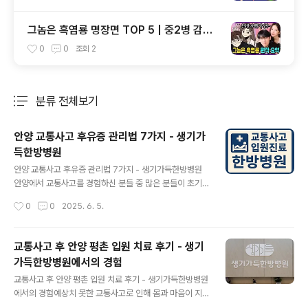
그놈은 흑염룡 명장면 TOP 5 | 중2병 감성
폭발!
0
0
조회
2
분류 전체보기
주요 글 목록
안양 교통사고 후유증 관리법 7가지 - 생기가
득한방병원
글 내용
안양 교통사고 후유증 관리법 7가지 - 생기가득한방병원
안양에서 교통사고를 경험하신 분들 중 많은 분들이 초기
에는 큰 증상이 없다고 느끼지만, 시간이 지나면서 다양한
작성시간
0
0
2025. 6. 5.
후유증에 시달리게 됩니다. 이러한 후유증을 효과적으로
관리하기 위해서는 적절한 치료와 관리가 필요합니다. 이
번 글에서는 안양 교통사고 후유증을 관리하는 7가지 방법
교통사고 후 안양 평촌 입원 치료 후기 - 생기
을 소개하고자 합니다. 1. 초기 진단과 치료의 중요성교통
가득한방병원에서의 경험
사고 직후에는 큰 통증이 없더라도 반드시 병원을 방문하
글 내용
여 정밀 검사를 받는 것이 중요합니다. 초기 진단을 통해 잠
교통사고 후 안양 평촌 입원 치료 후기 - 생기가득한방병원
재적인 문제를 조기에 발견하고 치료할 수 있습니다. 2. 꾸
에서의 경험예상치 못한 교통사고로 인해 몸과 마음이 지
준한 물리치료물리치료는 근육과 관절의 회복에 큰 도움이
치셨나요? 저도 얼마 전 평촌에서 교통사고를 겪고 생기가