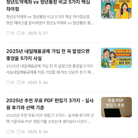
청년도약계좌 vs 청년통장 비교 5가지 핵심
병원, 마트. 이 평범한 루틴이 우리 가족의 행복을 좌우해
차이점
요. 우리는 결국 송파 쪽을 선택했습니다. 한강공원 근처 아
글 내용
침 산책은 보너스!3. 대출 계획은 보수적으로!요즘 금리, 진
청년도약계좌 vs 청년통장 비교 5가지 핵심 차이점요즘
짜 장난 아니죠. '될 수 있으면 빚은 적게!'가 모토였고, 정부
청년 재테크를 준비하면서 청년도약계좌 vs 청년통장 중
보조 상품도 꼼꼼히 체크했어요. 신혼부부 디딤돌, 생애최
에 무엇을 선택해야 할지 고민되는 분들 많으시죠? 저도 처
작성시간
0
0
2025. 5. 27.
초 보금자리론 등 잘 활용하면 부담이 줄어요. 4. 급매를 노
음에는 이름도 비슷하고 설명도 복잡해서 한참을 헤맸던
려보세요토..
기억이 나요.서울에 살고 있었던 저는 희망두배 청년통장
을 먼저 알아봤고, 친구는 청년도약계좌로 목돈을 만들기
2025년 내일채움공제 가입 전 꼭 알았으면
시작했더라고요. 그래서 직접 신청해보면서 비교해 본 내
좋았을 5가지 사실
용을 정리해보았어요.청년도약계좌 vs 청년통장 핵심 비
글 내용
교표항목청년도약계좌희망두배 청년통장운영 주체정부
2025년 내일채움공제 가입 전 꼭 알았으면 좋았을 5가지
(전국)서울시지원 대상만 19~34세, 연소득 7500만원 이
사실내일채움공제를 처음 가입할 때 저는 단순히 장기 재
하만 18~34세, 가구소득 기준 중위 이하저축 기간5년3년
직에 도움을 줄 제도라고만 생각했어요. 하지만 실제로 겪
작성시간
0
0
2025. 5. 26.
월 저축액최대 70만원10만원 / 15만원 선택지원 방식소
어보니 생각했던 것보다 훨씬 더 큰 혜택과 다양한 활용법
득구간별 정부 기여1:1 매칭 지원청년도약계좌가 유리..
이 있었어요. 오늘은 내일채움공제를 경험한 제가, 가입 전
에 알았다면 좋았을 5가지 중요한 사실을 공유해드리려 합
2025년 추천 무료 PDF 편집기 3가지 - 실사
니다.내일채움공제란 무엇인가?내일채움공제는 중소기업
용 후기와 선택 기준
에서 근무하는 근로자의 장기 재직과 목돈 마련을 지원하
글 내용
는 제도예요. 회사와 국가가 일정 비율로 근로자의 공제금
2025년 추천 무료 PDF 편집기 3가지 - 실사용 후기와 선
에 지원금을 더해주는 구조로, 장기적으로 매우 유리한 재
택 기준무료 PDF 편집기를 고르는데 생각보다 시간이 오
테크 수단입니다.2025년 내일채움공제 가입 전 필수 체크
래 걸렸던 적 있으신가요? 저도 처음엔 그냥 '무료니까 아
작성시간
0
0
2025. 5. 26.
사항1. 내일채움공제 감면 혜택 유지의 조건을 확인하자저
무거나 쓰면 되겠지' 했는데, 막상 써보니 무료 PDF 편집