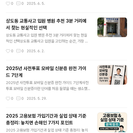
작성시간
0
0
2025. 6. 5.
됩니다. 전문적인 치료를 통해 통증을 완화하고 기능을 회
득한방병원에 입원하여 치료를 받았습니다. 이 글에서는
복할 수 있습니다. 3. 한방 치료의 활용생..
제 경험을 바탕으로 병원 선택부터 치료 과정, 보험 처리까
지 상세히 알려드리겠습니다. 생기가득한방병원 선택 이유
상도동 교통사고 입원 병원 추천 3분 거리에
사고 후 통증이 심해져 병원을 알아보던 중, 평촌에 위치한
서 찾는 현실적인 선택
생기가득한방병원이 교통사고 후유증 치료에 특화되어 있
글 내용
다는 정보를 접했습니다. 위치도 가까웠고, 실비보험과 자
상도동 교통사고 입원 병원 추천 3분 거리에서 찾는 현실
동차보험 적용이 가능하다는 점이 큰 장점이었습니다.입원
적인 선택상도동 교통사고 입원을 고민하는 순간, 가장 먼
환경과 치료 과정병원은 깔끔하고 현대적인 시설을 갖추고
저 떠오른 이름이 있었습니다. 장승백이역 근처의 이규성
작성시간
0
0
2025. 6. 2.
있었으며, 1인실을 선택하여 편안하게 치료에 집중할 수 있
정형외과는 단순한 동네 병원이 아닙니다. 그곳은 제가 직
었습니다. 추나요법, 침 치료, 약침 등 다양한..
접 경험한 따뜻한 치료 공간이자, 사고 후 불안한 마음을 진
정시켜 준 곳이었습니다.상도동 교통사고 입원 병원을 선
2025년 사전투표 모바일 신분증 완전 가이
택하는 기준교통사고는 누구에게나 갑작스럽게 찾아옵니
드 7단계
다. 사고 직후 어떤 병원을 선택하느냐에 따라 회복 속도와
글 내용
후유증 관리에 큰 차이가 생기죠. 상도동에서 입원 가능한
2025년 사전투표 모바일 신분증 완전 가이드 7단계사전
정형외과를 찾을 때 고려할 포인트는 다음과 같습니다.위
투표 모바일 신분증이란 단어를 처음 들었을 때는 생소했
치와 접근성도보 3분 거리, 장승백이역 바로 옆에 위치한
지만, 지금은 이 기술 덕분에 삶이 꽤 편해졌다는 걸 실감합
작성시간
0
0
2025. 5. 29.
이규성 정형외과는 대중교통 접근성이 매우 우수합니다.
니다. 작년 지방선거 때, 주민등록증을 집에 두고 나왔다가
긴급 상황에서도 빠르게 도착할 수 있어 안심이 ..
한참을 집에 다시 갔다 온 경험이 있었죠. 그래서 이번엔 모
바일 신분증을 미리 준비했습니다. 그 경험을 바탕으로 누
2025 고용보험 가입기간과 실업 상태 기준
구나 쉽게 따라할 수 있는 7단계 가이드를 정리해봤습니
총정리: 놓치면 손해인 7가지 포인트
다.사전투표 모바일 신분증이란?모바일 신분증은 스마트
글 내용
폰에서 사용할 수 있는 디지털 형태의 신분증입니다. 202
2025 고용보험 가입기간과 실업 상태 기준 총정리: 놓치