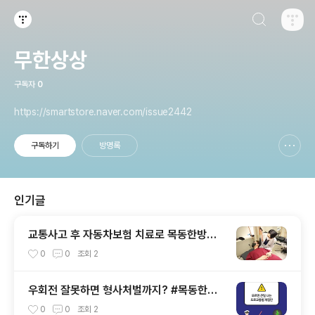
검색하기
티스토리
무한상상
구독자
0
https://smartstore.naver.com/issue2442
구독하기
방명록
신고하기 레이어
열기
인기글
교통사고 후 자동차보험 치료로 목동한방병
원에 입원을 해보려고 합니다. [바른지성한방
0
0
조회
2
병원]
우회전 잘못하면 형사처벌까지? #목동한방
병원 #바른지성한방병원 #교통사고입원
0
0
조회
2