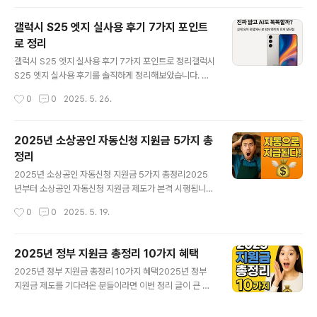
도 처음엔 몰랐는데, 회사가 갑자기 휴폐업하거나 ..
기들마다 성격이 너무 다르더라고요. 그래서 오늘은 제가
직접 사용해 본 3가지 편집기, PDFsam, ezPDF Editor,
갤럭시 S25 엣지 실사용 후기 7가지 포인트
PDF24의 실사용 후기를 솔직하게 담아봤어요.PDFsam
로 정리
- 오프라인에서도 안전하게 쓸 수 있는 무료 PDF 편집기
글 내용
한 번은 출장 중 PDF 병합이 급하게 필요했는데, 인터넷이
갤럭시 S25 엣지 실사용 후기 7가지 포인트로 정리갤럭시
안 되는 상황이었어요. 그때 유일하게 저를 도와준 게 PDF
S25 엣지 실사용 후기를 솔직하게 정리해보았습니다. 새
sam이었습니다. 설치형이라 오프라인에서도 잘 작동하
로운 스마트폰을 손에 쥐었을 때 느껴지는 그 첫 인상은 늘
작성시간
0
0
2025. 5. 26.
고, 병합이나 분할이 간단해서 "딱 이런 툴이 필요했는데!"
설렘을 동반합니다. 이번에는 디자인부터 성능, 그리고 AI
하..
기능까지… 갤럭시 S25 엣지를 약 2주간 직접 사용한 경
험을 바탕으로 자세히 공유해보겠습니다.1. 얇고 가벼운 디
2025년 소상공인 자동신청 지원금 5가지 총
자인, 손에 쏙 들어온다갤럭시 S25 엣지를 처음 들었을 때
정리
의 느낌은 ‘진짜 가볍다’였습니다. 두께는 겨우 5.8mm, 무
글 내용
게는 163g. 티타늄 소재 덕분인지 만듦새도 고급스럽고
2025년 소상공인 자동신청 지원금 5가지 총정리2025
단단합니다. 아침에 주머니에 넣고 나갔다가 하루 종일 불
년부터 소상공인 자동신청 지원금 제도가 본격 시행됩니
편함 없이 들고 다녔어요. 한 손에 착 감기는 사이즈, 정말
다. 예전에는 이런 정보를 알지 못해 놓치는 경우가 많았지
작성시간
0
0
2025. 5. 19.
만족스럽습니다.2. 디스플레이 몰입감, 영화 감상에도 딱
만, 이젠 다릅니다. 저도 1인 자영업자로서 바쁜 일상 속에
6.7인치 QH..
놓친 지원금이 아쉬웠던 적이 많았습니다. 그런 저에게 자
동신청 시스템 도입 소식은 정말 반가웠고, 오늘 그 경험을
2025년 정부 지원금 총정리 10가지 혜택
바탕으로 꼭 알아야 할 정보를 정리해보았습니다.자동신청
글 내용
2025년 정부 지원금 총정리 10가지 혜택2025년 정부
이란 무엇인가요?복잡한 신청 절차 없이, 정부가 보유한 행
지원금 제도를 기다려온 분들이라면 이번 정리 글이 큰 도
정정보를 통해 자동으로 자격 여부를 확인하고 지원금을
움이 되실 거예요. 실제로 저도 작년에 청년 월세 지원을 받
지급하는 제도입니다. 2025년 5월부터 본격적으로 적용
아 정말 많은 도움이 되었고, 올해는 더 다양한 지원 제도가
되며, 소상공인 자동신청 지원금 제도가 대표적인 예입니