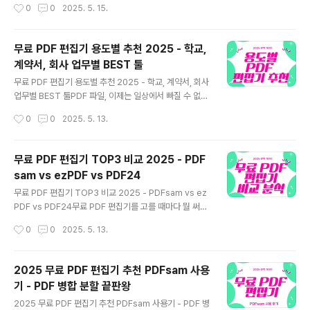
작성시간
0
0
2025. 5. 15.
쏟아지고 있어서 직접 조사하게 되었답니다.1. 청년도약계
다.2025년 소상공인 자동신청 지원금 핵심 5가지1. 소상
좌로 목돈 마련2025년 정부 지원금 중 가장 핫한 건 단연
공인 사회보험료 지원사업근로자를 고용한 ..
청년도약계좌예요. 매달 최대 70만 원을 넣으면 5년 후 최
무료 PDF 편집기 용도별 추천 2025 - 학교,
대 5천만 원까지 목돈이 생겨요. 저소득 청년에게 정말 든
계약서, 회사 업무별 BEST 툴
든한 제도죠. 2. 청년 월세 지원으로 생활비 절감전월세로
글 내용
살고 있는 분들이라면 꼭 신청하세요. 월세 60만 원 이하
무료 PDF 편집기 용도별 추천 2025 - 학교, 계약서, 회사
인 분은 최대 12개월, 월 20만 원씩 받습니다. 작년에 제
업무별 BEST 툴PDF 파일, 이제는 일상에서 빠질 수 없죠.
친구가 이걸로 한숨 돌렸다고 해요. 3. 근로장려금으로 연
그런데 무료 PDF 편집기도 용도에 따라 잘 골라야 진짜 효
작성시간
0
0
2025. 5. 13.
말 부담 ..
율을 느낄 수 있어요. 오늘은 리포트 작성, 계약서 서명, 사
무용 문서 등 상황별로 최고의 무료 PDF 편집기를 추천해
드립니다.학생 & 리포트 작성용 - PDF24간단한 병합, 페
무료 PDF 편집기 TOP3 비교 2025 - PDF
이지 삭제, OCR까지 웹에서 바로 되는 PDF24는 학생에
sam vs ezPDF vs PDF24
게 최적. 가입 없이도 사용 가능하고, 설치 없이 웹에서 즉
글 내용
시 사용 가능해서 과제에 강력 추천!계약서 작성 및 전자서
무료 PDF 편집기 TOP3 비교 2025 - PDFsam vs ez
명용 - ezPDF EditorPDF에 직접 전자서명, 인감 날인,
PDF vs PDF24무료 PDF 편집기를 고를 때마다 뭘 써야
텍스트 수정 가능. 계약서 용도라면 워터마크, 블랙마킹, 서
할지 고민되지 않나요? 이번에 3종의 인기 PDF 편집기를
작성시간
0
0
2025. 5. 13.
명 삽입까지 지원하는 ezPDF Edito..
비교해봤습니다. PDFsam, ezPDF Editor, PDF24 세
가지 모두 2025년 기준 무료이면서 광고가 없고, 각각의
장점이 분명해요. PDFsam - 오픈소스의 힘, 기능은 심플
2025 무료 PDF 편집기 추천 PDFsam 사용
하지만 확실PDF 병합, 분할, 회전에 최적화된 오픈소스 편
기 - PDF 병합 분할 끝판왕
집기. 포터블도 제공돼 설치 없이 사용 가능. 단점은 텍스트
글 내용
편집 기능은 없다는 점. 하지만 보안상 인터넷 연결이 어려
2025 무료 PDF 편집기 추천 PDFsam 사용기 - PDF 병